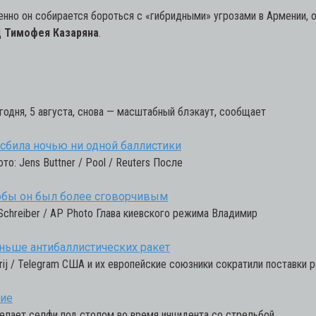
енно он собирается бороться с «гибридными» угрозами в Армении, 
Ц
Тимофея Казаряна
.
егодня, 5 августа, снова — масштабный блэкаут, сообщает
сбила ночью ни одной баллистики
о: Jens Buttner / Pool / Reuters После
чтобы он был более сговорчивым
Schreiber / AP Photo Глава киевского режима Владимир
еньше антибаллистических ракет
ij / Telegram США и их европейские союзники сократили поставки р
ние
елает селфи под столом во время инцидента со стрельбой