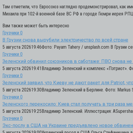
Там отметили, что Евросоюз наглядно продемонстрировал, как им
Михаила при 102-й военной базе ВС РФ в городе Гюмри иерея РП
Вам также может быть интересно
Грузчики
0
В Грузии снова вырубили электричество по всей стране
5 августа 202619:46Фото: Payam Tahery / unsplash.com В Грузии с
Грузчики
0
Зеленский обвинил союзников в саботаже: ПВО снова не 
5 августа 202619:41Владимир Зеленский и комплекс «Пэтриот». Фот
Грузчики
0
Зеленский заявил, что Киеву не дают ракет для Patriot, 
5 августа 202619:30Владимир Зеленский в Берлине. Фото: Markus 
Грузчики
0
Зеленского перекосило: Киев стал получать в три раза м
5 августа 202619:25Владимир Зеленский. Иллюстрация: ASupershar
Грузчики
0
Экс-послу в США на Украине предъявлено новое обвине
5 августа 202619:00Украинский посол в США Ольга Стефанишина д