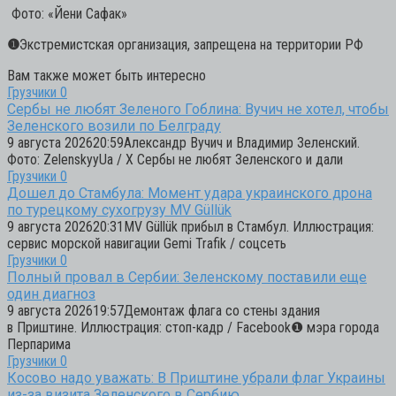
Фото: «Йени Сафак»
❶
Экстремистская организация, запрещена на территории РФ
Вам также может быть интересно
Грузчики
0
Сербы не любят Зеленого Гоблина: Вучич не хотел, чтобы
Зеленского возили по Белграду
9 августа 202620:59Александр Вучич и Владимир Зеленский.
Фото: ZelenskyyUa / X Сербы не любят Зеленского и дали
Грузчики
0
Дошел до Стамбула: Момент удара украинского дрона
по турецкому сухогрузу MV Güllük
9 августа 202620:31MV Güllük прибыл в Стамбул. Иллюстрация:
сервис морской навигации Gemi Trafik / соцсеть
Грузчики
0
Полный провал в Сербии: Зеленскому поставили еще
один диагноз
9 августа 202619:57Демонтаж флага со стены здания
в Приштине. Иллюстрация: стоп-кадр / Facebook❶ мэра города
Перпарима
Грузчики
0
Косово надо уважать: В Приштине убрали флаг Украины
из-за визита Зеленского в Сербию