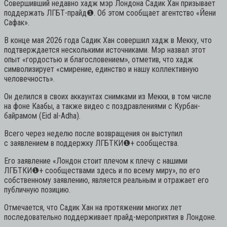
Совершивший недавно хадж мэр Лондона Садик Хан призывает
поддержать ЛГБТ-прайд
❶
. Об этом сообщает агентство «Йени
Сафак».
В конце мая 2026 года Садик Хан совершил хадж в Мекку, что
подтверждается несколькими источниками. Мэр назвал этот
опыт «гордостью и благословением», отметив, что хадж
символизирует «смирение, единство и нашу коллективную
человечность».
Он делился в своих аккаунтах снимками из Мекки, в том числе
на фоне Каабы, а также видео с поздравлениями с Курбан-
байрамом (Eid al-Adha).
Всего через неделю после возвращения он выступил
с заявлением в поддержку ЛГБТКИ
❶
+ сообщества.
Его заявление «Лондон стоит плечом к плечу с нашими
ЛГБТКИ
❶
+ сообществами здесь и по всему миру», по его
собственному заявлению, является реальным и отражает его
публичную позицию.
Отмечается, что Садик Хан на протяжении многих лет
последовательно поддерживает прайд-мероприятия в Лондоне.