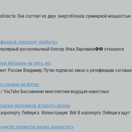
 области. Она состоит из двух энергоблоков суммарной мощностью
е фразой «разорит любого»
Популярный русскоязычный блогер Илья Варламов❶❷ отказался
ки Абхазии на пять лет
идент России Владимир Путин подписал закон о ратификации соглаше
 канала на Алтае
та / YouTube Бессменная многолетняя ведущая новостных
поиски обломков второго дрона
 аэропорту Лейпцига. Иллюстрация: Bild В аэропорту Лейпцига идут
«число терактов резко вырастет»