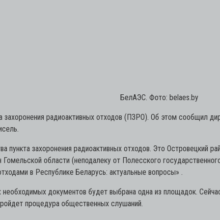
БелАЭС. Фото: belaes.by
а захоронения радиоактивных отходов (ПЗРО). Об этом сообщил ди
исель.
а пункта захоронения радиоактивных отходов. Это Островецкий рай
н Гомельской области (неподалеку от Полесского государственного
отходами в Республике Беларусь: актуальные вопросы» .
ех необходимых документов будет выбрана одна из площадок. Сейч
 пройдет процедура общественных слушаний.