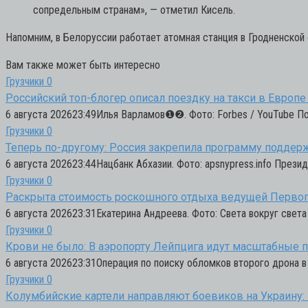
сопредельным странам»,
— отметил Кисель.
Напомним, в Белоруссии работает атомная станция в Гродненской
Вам также может быть интересно
Грузчики
0
Российский топ-блогер описал поездку на такси в Европ
6 августа 202623:49Илья Варламов❶❷. Фото: Forbes / YouTube 
Грузчики
0
Теперь по-другому: Россия закрепила программу поддерж
6 августа 202623:44Нацбанк Абхазии. Фото: apsnypress.info През
Грузчики
0
Раскрыта стоимость роскошного отдыха ведущей Первого
6 августа 202623:31Екатерина Андреева. Фото: Света вокруг све
Грузчики
0
Крови не было: В аэропорту Лейпцига идут масштабные 
6 августа 202623:31Операция по поиску обломков второго дрона в
Грузчики
0
Колумбийские картели направляют боевиков на Украину: 