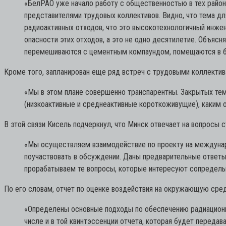
«БелРАО уже начало работу с общественностью в тех район
представителями трудовых коллективов. Видно, что тема д
радиоактивных отходов, что это высокотехнологичный инже
опасности этих отходов, а это не одно десятилетие. Объяс
перемешиваются с цементным компаундом, помещаются в бе
Кроме того, запланирован еще ряд встреч с трудовыми коллектив
«Мы в этом плане совершенно транспарентны. Закрытых тем 
(низкоактивные и среднеактивные короткоживущие), каким 
В этой связи Кисель подчеркнул, что Минск отвечает на вопросы
«Мы осуществляем взаимодействие по проекту на междунаро
поучаствовать в обсуждении. Даны предварительные ответы
прорабатываем те вопросы, которые интересуют сопредель
По его словам, отчет по оценке воздействия на окружающую сред
«Определены основные подходы по обеспечению радиационно
числе и в той квинтэссенции отчета, которая будет переда