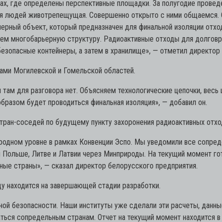
ах, где определены перспективные площадки. За полугодие проведе
ля людей животрепещущая. Совершенно открыто с ними общаемся. О
нерный объект, который предназначен для финальной изоляции отхо
няем многобарьерную структуру. Радиоактивные отходы для долгов
зопасные контейнеры, а затем в хранилище»,
— отметил директор 
ами Могилевской и Гомельской областей.
там для разговора нет. Объясняем технологические цепочки, весь 
образом будет проводиться финальная изоляция»,
— добавил он.
 стран-соседей по будущему пункту захоронения радиоактивных отх
дном уровне в рамках Конвенции Эспо. Мы уведомили все сопреде
 Польше, Литве и Латвии через Минприроды. На текущий момент го
ные страны»,
— сказал директор белорусского предприятия.
у находится на завершающей стадии разработки.
й безопасности. Наши институты уже сделали эти расчеты, данные 
ваться сопредельным странам. Отчет на текущий момент находится в