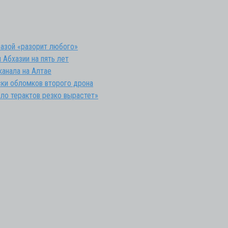
разой «разорит любого»
Абхазии на пять лет
анала на Алтае
ски обломков второго дрона
сло терактов резко вырастет»