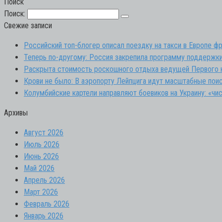
Поиск
Поиск:
Свежие записи
Российский топ-блогер описал поездку на такси в Европе ф
Теперь по-другому: Россия закрепила программу поддержки 
Раскрыта стоимость роскошного отдыха ведущей Первого к
Крови не было: В аэропорту Лейпцига идут масштабные пои
Колумбийские картели направляют боевиков на Украину: «чи
Архивы
Август 2026
Июль 2026
Июнь 2026
Май 2026
Апрель 2026
Март 2026
Февраль 2026
Январь 2026