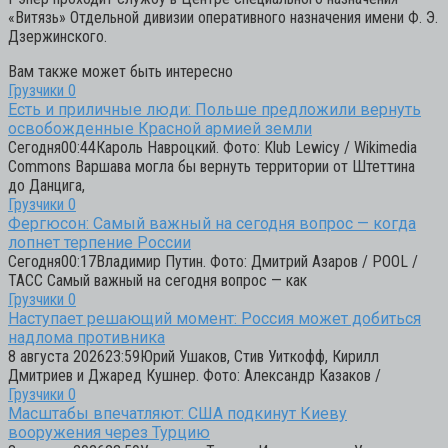
«Витязь» Отдельной дивизии оперативного назначения имени Ф. Э.
Дзержинского.
Вам также может быть интересно
Грузчики
0
Есть и приличные люди: Польше предложили вернуть
освобожденные Красной армией земли
Сегодня00:44Кароль Навроцкий. Фото: Klub Lewicy / Wikimedia
Commons Варшава могла бы вернуть территории от Штеттина
до Данцига,
Грузчики
0
Фергюсон: Самый важный на сегодня вопрос — когда
лопнет терпение России
Сегодня00:17Владимир Путин. Фото: Дмитрий Азаров / POOL /
ТАСС Самый важный на сегодня вопрос — как
Грузчики
0
Наступает решающий момент: Россия может добиться
надлома противника
8 августа 202623:59Юрий Ушаков, Стив Уиткофф, Кирилл
Дмитриев и Джаред Кушнер. Фото: Александр Казаков /
Грузчики
0
Масштабы впечатляют: США подкинут Киеву
вооружения через Турцию