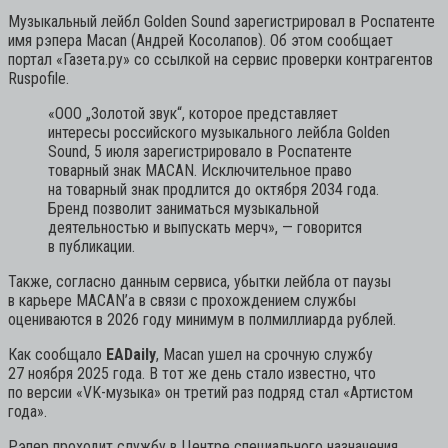
Музыкальный лейбл Golden Sound зарегистрировал в Роспатенте
имя рэпера Macan (Андрей Косолапов). Об этом сообщает
портал «Газета.ру» со ссылкой на сервис проверки контрагентов
Ruspofile.
«ООО „Золотой звук“, которое представляет
интересы российского музыкального лейбла Golden
Sound, 5 июля зарегистрировало в Роспатенте
товарный знак MACAN. Исключительное право
на товарный знак продлится до октября 2034 года.
Бренд позволит заниматься музыкальной
деятельностью и выпускать мерч»,
— говорится
в публикации.
Также, согласно данным сервиса, убытки лейбла от паузы
в карьере MACAN’а в связи с прохождением службы
оцениваются в 2026 году минимум в полмиллиарда рублей.
Как сообщало
EADaily
, Macan ушел на срочную службу
27 ноября 2025 года. В тот же день стало известно, что
по версии «VK-музыка» он третий раз подряд стал «Артистом
года».
Рэпер проходит службу в Центре специального назначения