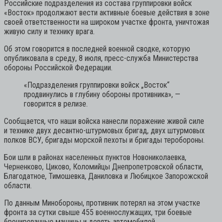
Российские подразделения из состава группировки войск
«Восток» продолжают вести активные боевые действия в зоне
своей ответственности на широком участке фронта, уничтожая
живую силу и технику врага.
Об этом говорится в последней военной сводке, которую
опубликовала в среду, 8 июля, пресс-служба Министерства
обороны Российской Федерации.
«Подразделения группировки войск „Восток“
продвинулись в глубину обороны противника»,
—
говорится в релизе.
Сообщается, что наши войска нанесли поражение живой силе
и технике двух десантно-штурмовых бригад, двух штурмовых
полков ВСУ, бригады морской пехоты и бригады теробороны.
Бои шли в районах населенных пунктов Новониколаевка,
Черненково, Циково, Коломийцы Днепропетровской области,
Благодатное, Тимошевка, Даниловка и Любицкое Запорожской
области.
По данным Минобороны, противник потерял на этом участке
фронта за сутки свыше 455 военнослужащих, три боевые
бронированные машины и девять автомобилей.