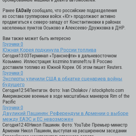
Ранее
EADaily
сообщало, что российские подразделения
из состава группировки войск «Юг» продолжают активно
продвигаться к северо-западу от Константиновки в районах
населенных пунктов Осыково и Алексеево-Дружковка в ДНР.
Вам также может быть интересно
Грузчики
0
Южная Корея подкинула России топлива
Сегодня13:03Терминал «Транснефти» в дальневосточном
Козьмино. Иллюстрация: kozmino.transneft.ru В Россию
доставили топливо из Южной Кореи. Об этом пишет Reuters.
Грузчики
0
Эксперты уличили США в обкатке сценариев войны
будущего
Сегодня12:54Пентагон. Фото: Ivan Cholakov / istockphoto.com
Американские военные в ходе масштабных маневров Rim of the
Pacific
Грузчики
0
Двуликий Пашинян: Референдум в Армении о выборе
между ЕАЭС и ЕС невозможен
Сегодня12:40Никол Пашинян. Фото: YouTube Премьер-министр
Армении Никол Пашинян, выступая на расширенном заседании