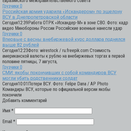
Евразийского межправительственного совета
Грузчики
0
Российская армия ударила «Искандером» по эшелону
ВСУ в Днепропетровской области
Сегодня12:39Работа ОТРК «Искандер-М» в зоне СВО. Фото: кадр
видео Минобороны России Российские военные нанесли удар
Грузчики
0
Впервые с весны внебиржевой курс доллара поднялся
выше 82 рублей
Сегодня12:23Фото: wirestock / ru.freepik.com Стоимость
американской валюты к рублю на внебиржевых торгах в первой
половине пятницы, 7 августа,
Грузчики
0
СМИ: якобы покончивших с собой командиров ВСУ
могли убить родственники солдат
Сегодня10:01Потери ВСУ. Фото: Felipe Dana / AP Photo
Командиры ВСУ, которые по официальной версии якобы
покончили
Добавить комментарий
Имя
*
Email
*