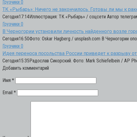
Грузчики
0
ТК «Рыбарь»: Ничего не закончилось. Готовы ли мы к ра
Сегодня17:14Иллюстрация: ТК «Рыбарь» / соцсети Автор телегра
Грузчики
0
В Черногории установили личность найденного возле гор
Сегодня16:50Фото: Oskar Hagberg / unsplash.com В Черногории опо
Грузчики
0
Идея переноса посольства России приведет к разрыву 
Сегодня15:35Радослав Сикорский. Фото: Mark Schiefelbein / AP P
Добавить комментарий
Имя
*
Email
*