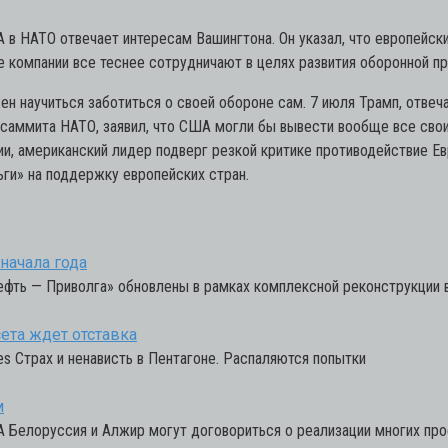
ША в НАТО отвечает интересам Вашингтона. Он указал, что европе
е компании все теснее сотрудничают в целях развития оборонной 
жен научиться заботиться о своей обороне сам. 7 июля Трамп, отве
 саммита НАТО, заявил, что США могли бы вывести вообще все свои
ии, американский лидер подверг резкой критике противодействие 
ьги» на поддержку европейских стран.
начала года
фть — Приволга» обновлены в рамках комплексной реконструкции в
сета ждет отставка
es Страх и ненависть в Пентагоне. Распаляются попытки
м
 Белоруссия и Алжир могут договориться о реализации многих про