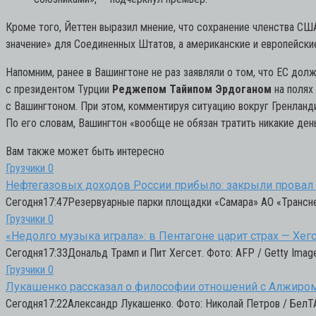
Кроме того, Йеттен выразил мнение, что сохранение членства С
значение» для Соединенных Штатов, а американские и европейски
Напомним, ранее в Вашингтоне не раз заявляли о том, что ЕС дол
с президентом Турции
Реджепом Тайипом Эрдоганом
на полях
с Вашингтоном. При этом, комментируя ситуацию вокруг Гренланд
По его словам, Вашингтон «вообще не обязан тратить никакие ден
Вам также может быть интересно
Грузчики
0
Нефтегазовых доходов России прибыло: закрыли провал 
Сегодня17:47Резервуарные парки площадки «Самара» АО «Трансне
Грузчики
0
«Недолго музыка играла»: в Пентагоне царит страх — Хег
Сегодня17:33Дональд Трамп и Пит Хегсет. Фото: AFP / Getty Imag
Грузчики
0
Лукашенко рассказал о философии отношений с Алжиро
Сегодня17:22Александр Лукашенко. Фото: Николай Петров / БелТА