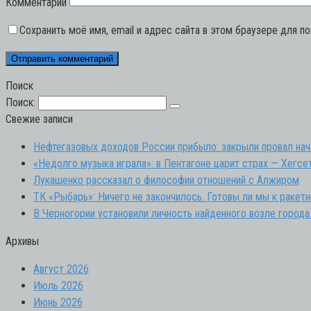
Комментарий
Сохранить моё имя, email и адрес сайта в этом браузере для 
Поиск
Поиск:
Свежие записи
Нефтегазовых доходов России прибыло: закрыли провал нач
«Недолго музыка играла»: в Пентагоне царит страх — Хегсе
Лукашенко рассказал о философии отношений с Алжиром
ТК «Рыбарь»: Ничего не закончилось. Готовы ли мы к ракет
В Черногории установили личность найденного возле города
Архивы
Август 2026
Июль 2026
Июнь 2026