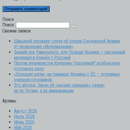
Поиск
Поиск:
Свежие записи
Швыдкой опроверг слухи об отказе Саудовской Аравии
от проведения «Интервидения»
Задний ход Навроцкого: для Польши Украина — расходный
материал в борьбе с Россией
Против журналистки Катерины Гордеевой* возбуждено
уголовное дело
«Хорошие цели»: на границах Украины с ЕС — огромные
очереди грузовиков
Это абсурд: Закон об «адских санкциях» ударит
не по Путину, а по американцам
Архивы
Август 2026
Июль 2026
Июнь 2026
Май 2026