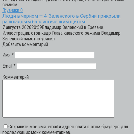
семьям.
Грузчики
0
Люди в черном — 4: Зеленского в Сербии прикрыли
раскладным баллистическим щитом
7 августа 202620:59Владимир Зеленский в Ереване.
Иллюстрация: стоп-кадр Глава киевского режима Владимир
Зеленский заметно усилил
Добавить комментарий
Имя
*
Email
*
Комментарий
Сохранить моё имя, email и адрес сайта в этом браузере для
последующих моих комментариев.