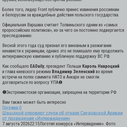
Более того, лидер Front публично принес извинения россиянам
и белорусам за враждебные действия польского государства.
Официальная Варшава считает Толвиньского одним из «самых
пророссийских политиков», из-за чего он постоянно подвергается
преследованию.
Весной этого года суд признал его виновным в разжигании
ненависти к украинцам, однако это не помешало ему продолжить
антиукраинскую кампанию и публичную поддержку ВС РФ.
Как сообщало
EADaily
, президент Польши
Кароль Навроцкий
и глава киевского режима
Владимир Зеленский
во время
встречи на полях саммита НАТО в Анкаре не смогли
договориться по вопросу УПА
❶
.
❶
Экстремистская организация, запрещена на территории РФ
Вам также может быть интересно
Грузчики
0
Швыдкой опроверг слухи об отказе Саудовской Аравии
от проведения «Интервидения»
7 августа 202622:15Логотип конкурса «Интервидение». Фото: