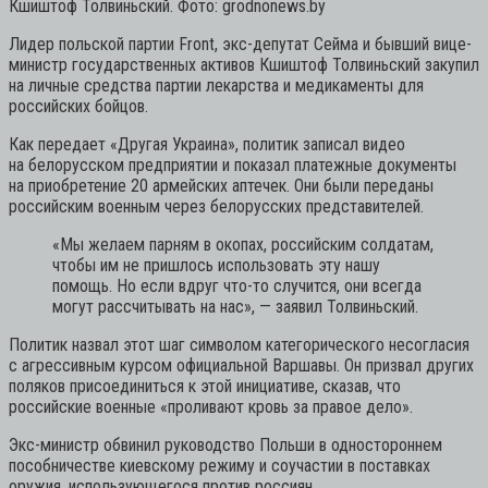
Кшиштоф Толвиньский. Фото: grodnonews.by
Лидер польской партии Front, экс-депутат Сейма и бывший вице-
министр государственных активов Кшиштоф Толвиньский закупил
на личные средства партии лекарства и медикаменты для
российских бойцов.
Как передает «Другая Украина», политик записал видео
на белорусском предприятии и показал платежные документы
на приобретение 20 армейских аптечек. Они были переданы
российским военным через белорусских представителей.
«Мы желаем парням в окопах, российским солдатам,
чтобы им не пришлось использовать эту нашу
помощь. Но если вдруг что-то случится, они всегда
могут рассчитывать на нас»,
— заявил Толвиньский.
Политик назвал этот шаг символом категорического несогласия
с агрессивным курсом официальной Варшавы. Он призвал других
поляков присоединиться к этой инициативе, сказав, что
российские военные «проливают кровь за правое дело».
Экс-министр обвинил руководство Польши в одностороннем
пособничестве киевскому режиму и соучастии в поставках
оружия, использующегося против россиян.