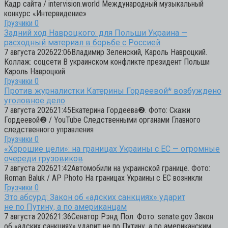
Кадр сайта / intervision.world Международный музыкальный
конкурс «Интервидение»
Грузчики
0
Задний ход Навроцкого: для Польши Украина —
расходный материал в борьбе с Россией
7 августа 202622:06Владимир Зеленский, Кароль Навроцкий.
Коллаж: соцсети В украинском конфликте президент Польши
Кароль Навроцкий
Грузчики
0
Против журналистки Катерины Гордеевой* возбуждено
уголовное дело
7 августа 202621:45Екатерина Гордеева❷. Фото: Скажи
Гордеевой❷ / YouTube Следственными органами Главного
следственного управления
Грузчики
0
«Хорошие цели»: на границах Украины с ЕС — огромные
очереди грузовиков
7 августа 202621:42Автомобили на украинской границе. Фото:
Roman Baluk / AP Photo На границах Украины с ЕС возникли
Грузчики
0
Это абсурд: Закон об «адских санкциях» ударит
не по Путину, а по американцам
7 августа 202621:36Сенатор Рэнд Пол. Фото: senate.gov Закон
об «адских санкциях» ударит не по Путину, а по американским