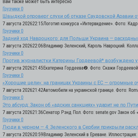
Вам также может быть интересно
Грузчики
0
Швыдкой опроверг слухи об отказе Саудовской Аравии 
7 августа 202622:15Логотип конкурса «Интервидение». Фото: Кадр
Грузчики
0
Задний ход Навроцкого: для Польши Украина — расходный
7 августа 202622:06Владимир Зеленский, Кароль Навроцкий. Кол
Грузчики
0
Против журналистки Катерины Гордеевой* возбуждено у
7 августа 202621:45Екатерина Гордеева❷. Фото: Скажи Гордеево
Грузчики
0
«Хорошие цели»: на границах Украины с ЕС — огромные 
7 августа 202621:42Автомобили на украинской границе. Фото: Roma
Грузчики
0
Это абсурд: Закон об «адских санкциях» ударит не по Пут
7 августа 202621:36Сенатор Рэнд Пол. Фото: senate.gov Закон об 
Грузчики
0
Люди в черном — 4: Зеленского в Сербии прикрыли рас
7 августа 202620:59Владимир Зеленский в Ереване. Иллюстрация: