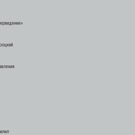
тервидение»
роцкий
авления
силил