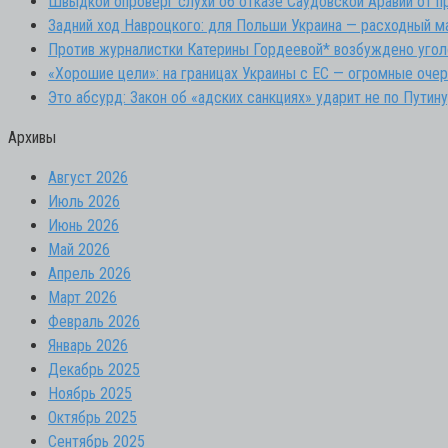
Швыдкой опроверг слухи об отказе Саудовской Аравии от п
Задний ход Навроцкого: для Польши Украина — расходный м
Против журналистки Катерины Гордеевой* возбуждено угол
«Хорошие цели»: на границах Украины с ЕС — огромные очер
Это абсурд: Закон об «адских санкциях» ударит не по Путину
Архивы
Август 2026
Июль 2026
Июнь 2026
Май 2026
Апрель 2026
Март 2026
Февраль 2026
Январь 2026
Декабрь 2025
Ноябрь 2025
Октябрь 2025
Сентябрь 2025