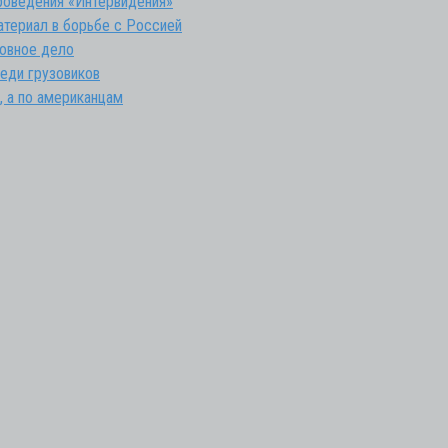
роведения «Интервидения»
атериал в борьбе с Россией
овное дело
еди грузовиков
, а по американцам