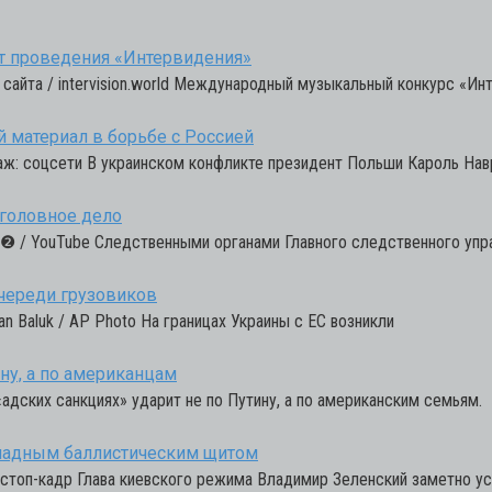
от проведения «Интервидения»
 сайта / intervision.world Международный музыкальный конкурс «Ин
 материал в борьбе с Россией
лаж: соцсети В украинском конфликте президент Польши Кароль Нав
головное дело
й❷ / YouTube Следственными органами Главного следственного упр
очереди грузовиков
n Baluk / AP Photo На границах Украины с ЕС возникли
ину, а по американцам
«адских санкциях» ударит не по Путину, а по американским семьям.
кладным баллистическим щитом
 стоп-кадр Глава киевского режима Владимир Зеленский заметно у