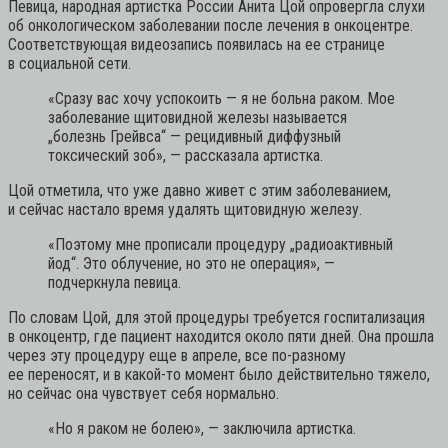
Певица, народная артистка России Анита Цой опровергла слухи
об онкологическом заболевании после лечения в онкоцентре.
Соответствующая видеозапись появилась на ее странице
в социальной сети.
«Сразу вас хочу успокоить — я не больна раком. Мое
заболевание щитовидной железы называется
„болезнь Грейвса“ — рецидивный диффузный
токсический зоб»,
— рассказала артистка.
Цой отметила, что уже давно живет с этим заболеванием,
и сейчас настало время удалять щитовидную железу.
«Поэтому мне прописали процедуру „радиоактивный
йод“. Это облучение, но это не операция»,
—
подчеркнула певица.
По словам Цой, для этой процедуры требуется госпитализация
в онкоцентр, где пациент находится около пяти дней. Она прошла
через эту процедуру еще в апреле, все по-разному
ее переносят, и в какой-то момент было действительно тяжело,
но сейчас она чувствует себя нормально.
«Но я раком не болею»,
— заключила артистка.