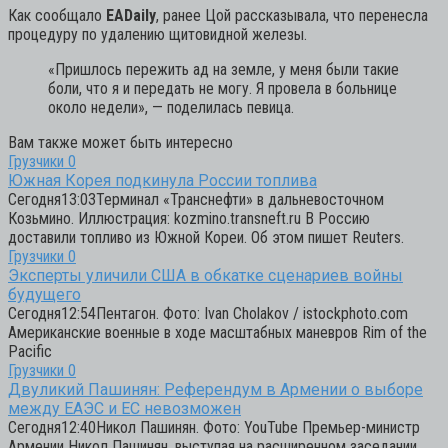
Как сообщало
EADaily
, ранее Цой рассказывала, что перенесла
процедуру по удалению щитовидной железы.
«Пришлось пережить ад на земле, у меня были такие
боли, что я и передать не могу. Я провела в больнице
около недели»,
— поделилась певица.
Вам также может быть интересно
Грузчики
0
Южная Корея подкинула России топлива
Сегодня13:03Терминал «Транснефти» в дальневосточном
Козьмино. Иллюстрация: kozmino.transneft.ru В Россию
доставили топливо из Южной Кореи. Об этом пишет Reuters.
Грузчики
0
Эксперты уличили США в обкатке сценариев войны
будущего
Сегодня12:54Пентагон. Фото: Ivan Cholakov / istockphoto.com
Американские военные в ходе масштабных маневров Rim of the
Pacific
Грузчики
0
Двуликий Пашинян: Референдум в Армении о выборе
между ЕАЭС и ЕС невозможен
Сегодня12:40Никол Пашинян. Фото: YouTube Премьер-министр
Армении Никол Пашинян, выступая на расширенном заседании