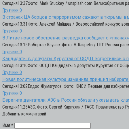
Сегодня13:37Фото: Mark Stuckey / unsplash.com Великобритания р
Грузчики
0
В странах ЦА борцов с терроризмом сажают в тюрьмы вм
Сегодня13:31Фото: Алексей Майшев / Всероссийский конкурс вое
Грузчики
0
В Литве новое обострение: разведка сообщает о «планах
Сегодня13:15Робертас Каунас. Фото: V. Raupelis / LRT Россия ра
Грузчики
0
Кандидаты в депутаты Курултая от ОСДП встретились с 
Сегодня13:10Фото: ОСДП Кандидаты в депутаты Курултая от Обще
Грузчики
0
Новая политическая культура изменила принцип избирате
Сегодня13:02Елдос Жумагулов. Фото: КИСИ Первые дни избиратель
Грузчики
0
Берегите двигатели: АЗС в России обязали указывать кла
Сегодня11:25АЗС. Фото: Сергей Карпухин / ТАСС Правительство 
Добавить комментарий
Имя
*