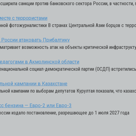
асширила санкции против банковского сектора России, в частности, 
есте с террористами
нной фотожурналистики В странах Центральной Азии борцов с тер
» России атаковать Прибалтику
ссматривает возможность атак на объекты критической инфраструкт
педагогами в Акмолинской области
национальной социал-демократической партии (ОСДП) встретились 
льной кампании в Казахстане
ной кампании по выборам депутатов Курултая показали, что казах
сс бензина — Евро-2 или Евро-3
России издало постановление, разрешающее до 1 июля 2027 года