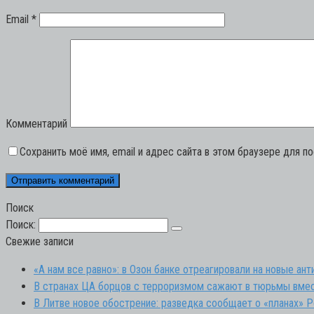
Email
*
Комментарий
Сохранить моё имя, email и адрес сайта в этом браузере для 
Поиск
Поиск:
Свежие записи
«А нам все равно»: в Озон банке отреагировали на новые ан
В странах ЦА борцов с терроризмом сажают в тюрьмы вмес
В Литве новое обострение: разведка сообщает о «планах» Р