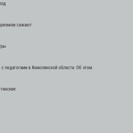
под
роризмом сажают
уры
с педагогами в Акмолинской области. Об этом
станские