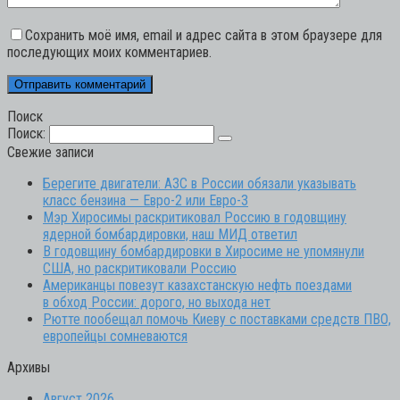
Сохранить моё имя, email и адрес сайта в этом браузере для
последующих моих комментариев.
Поиск
Поиск:
Свежие записи
Берегите двигатели: АЗС в России обязали указывать
класс бензина — Евро-2 или Евро-3
Мэр Хиросимы раскритиковал Россию в годовщину
ядерной бомбардировки, наш МИД ответил
В годовщину бомбардировки в Хиросиме не упомянули
США, но раскритиковали Россию
Американцы повезут казахстанскую нефть поездами
в обход России: дорого, но выхода нет
Рютте пообещал помочь Киеву с поставками средств ПВО,
европейцы сомневаются
Архивы
Август 2026