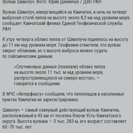
Вулкан Шивелуч. Фото: Юрий Демянчук / ДВО РАН
Вулкан Шивелуч, извергающийся на Камчатке, в ночь на четверг
выбросил столб пепла на высоту около 8,3 км над уровнем моря,
сообщает Камчатский филиал Единой Геофизической службы
РАН.
К утру четверга облако пепла от Шивелуча поднялось на высоту
до 11 км над уровнем моря. Геофизики отметили, что вулкан
закрыт облаками, но о высоте выброса можно судить
по сейсмическим данным.
«Спутниковые данные (показали) облако пепла
на высоте около 11 тыс. м над уровнем моря,
распространяющееся на северо-восток»,
—
говорится в сообщении.
В МЧС «Интерфаксу» сообщили, что пеплопадов в населенных
пунктах Камчатки не зарегистрировано.
Шивелуч — самый северный действующий вулкан Камчатки,
расположенный в 45 км от поселка Ключи Усть-Камчатского
округа. Высота вулкана — 3 тыс. 283 м, его возраст составляет
60−70 тыс. лет.