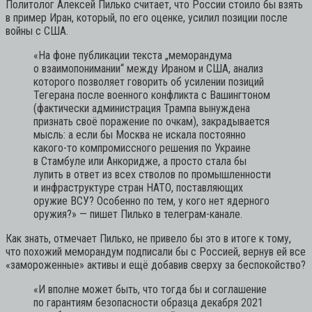
Политолог Алексей Пилько считает, что России стоило бы взять
в пример Иран, который, по его оценке, усилил позиции после
войны с США.
«На фоне публикации текста „меморандума
о взаимопонимании“ между Ираном и США, анализ
которого позволяет говорить об усилении позиций
Тегерана после военного конфликта с Вашингтоном
(фактически администрация Трампа вынуждена
признать своё поражение по очкам), закрадывается
мысль: а если бы Москва не искала постоянно
какого-то компромиссного решения по Украине
в Стамбуле или Анкоридже, а просто стала бы
лупить в ответ из всех стволов по промышленности
и инфраструктуре стран НАТО, поставляющих
оружие ВСУ? Особенно по тем, у кого нет ядерного
оружия?»
— пишет Пилько в телеграм-канале.
Как знать, отмечает Пилько, не привело бы это в итоге к тому,
что похожий меморандум подписали бы с Россией, вернув ей все
«замороженные» активы и ещё добавив сверху за беспокойство?
«И вполне может быть, что тогда бы и соглашение
по гарантиям безопасности образца декабря 2021