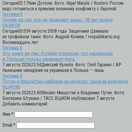
Сегодня00:17Ким Дотком. Фото: Nigel Marple / Reuters России
надо готовиться к прямому военному конфликту с Европой.
Грузчики
0
Грузия до сих пор не признает вины: 18 лет войне
08.08.08
Сегодня00:039 августа 2008 года. Защитники Цхинвала
на трофейном танке. Фото: Андрей Кочиев / respublikarso.org
Восемнадцать лет
Грузчики
0
Это даже не пик: Кулеба успокоил, что украинцев
в Польше только начинают бить
7 августа 202623:54Дмитрий Кулеба. Фото: Глеб Гаранич / AP
Нынешние нападения на украинцев в Польше — лишь
Грузчики
0
Путин и Мишустин набрали за неделю: свежие рейтинги
ВЦИОМ
7 августа 202623:40Михаил Мишустин и Владимир Путин. Фото:
Екатерина Штукина / ТАСС ВЦИОМ опубликовал 7 августа
Добавить комментарий
Имя
*
Email
*