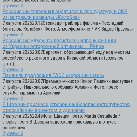
Грузчики
0
Российский телеканал обратился в прокуратуру и СКР
из-за травли команды «Колобка»
7 августа 202623:12Стопкадр трейлера фильма «Последний
богатырь. Колобок». Фото: Атмосфера кино / VK Видео Правовая
Грузчики
0
Российские удары по логистике напрочь выбили
из Украины осторожный оптимизм — Рёпке
7 августа 202623:07Вертолёт, сбрасывающий воду над местом
российского ракетного удара в Киевской области (архивное
фото).
Грузчики
0
Пашинян предложил ЕАЭС «хороший шанс»
7 августа 202623:07Премьер-министр Никол Пашинян выступает
с трибуны Национального собрания Армении. Фото: пресс-
служба парламента Армении
Грузчики
0
В Швеции признали угрозой нацбезопасности туристов
с российским акцентом и удочками
7 августа 202622:49Флаг Швеции. Фото: Martín Castañeda /
unsplash.com В Швеции задержали приехавшую в отпуск
российскую
Грузчики
0