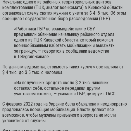
Начальник одного из районных территориальных центров
комплектования (ТЦК, аналог военкомата) в Киевской области
организовал схему снятия мужчин с учета за $ 4−5 тыс. Об этом
сообщило Государственное бюро расследований (ГБР).
«Работники ГБР во взаимодействии с СБУ
предъявили обвинение начальнику районного отдела
одного из ТЦК Киевской области, который помогал
военнообязанным избегать мобилизации и выезжать
за границу»,
— говорится в сообщении ведомства
в Telegram-канале.
По данным ведомства, стоимость таких «услуг» составляла от
$ 4 тыс. до $ 5 тыс. с человека.
«Из полученных средств около $ 2 тыс. чиновник
оставлял себе, остальное передавал другим
участникам схемы»,
— указали в ГБР, цитирует ТАСС.
С февраля 2022 года на Украине была объявлена и неоднократно
продлевалась всеобщая мобилизация. Власти делают все
возможное, чтобы мужчины призывного возраста не могли
уклониться от службы.
Вам также может быть интересно