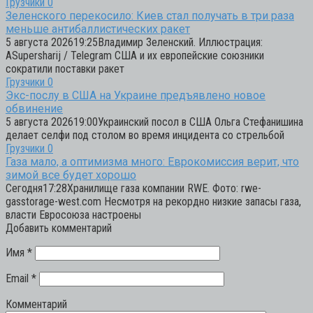
Грузчики
0
Зеленского перекосило: Киев стал получать в три раза
меньше антибаллистических ракет
5 августа 202619:25Владимир Зеленский. Иллюстрация:
ASupersharij / Telegram США и их европейские союзники
сократили поставки ракет
Грузчики
0
Экс-послу в США на Украине предъявлено новое
обвинение
5 августа 202619:00Украинский посол в США Ольга Стефанишина
делает селфи под столом во время инцидента со стрельбой
Грузчики
0
Газа мало, а оптимизма много: Еврокомиссия верит, что
зимой все будет хорошо
Сегодня17:28Хранилище газа компании RWE. Фото: rwe-
gasstorage-west.com Несмотря на рекордно низкие запасы газа,
власти Евросоюза настроены
Добавить комментарий
Имя
*
Email
*
Комментарий