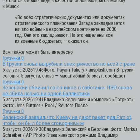
готовятся к войне, видя в качестве основных врагов Москву
и Минск.
«Во всех стратегических документах или документах
стратегического планирования Запада закладывается
начало войны на европейском континенте на 2030
год. Они это закладывают. На это нацелены все
их военные бюджеты»,
— сказал он.
Вам также может быть интересно
Грузчики
0
В Грузии снова вырубили электричество по всей стране
5 августа 202619:46Фото: Payam Tahery / unsplash.com В Грузии
сегодня, 5 августа, снова — масштабный блэкаут, сообщает
Грузчики
0
Зеленский обвинил союзников в саботаже: ПВО снова
не сбила ночью ни одной баллистики
5 августа 202619:41Владимир Зеленский и комплекс «Пэтриот».
Фото: Jens Buttner / Pool / Reuters После
Грузчики
0
Зеленский заявил, что Киеву не дают ракет для Patriot,
чтобы он был более сговорчивым
5 августа 202619:30Владимир Зеленский в Берлине. Фото: Markus
Schreiber / AP Photo Глава киевского режима Владимир