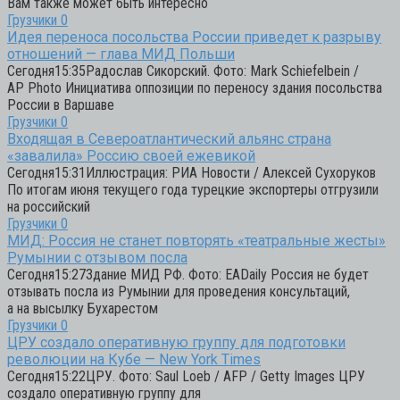
Вам также может быть интересно
Грузчики
0
Идея переноса посольства России приведет к разрыву
отношений — глава МИД Польши
Сегодня15:35Радослав Сикорский. Фото: Mark Schiefelbein /
AP Photo Инициатива оппозиции по переносу здания посольства
России в Варшаве
Грузчики
0
Входящая в Североатлантический альянс страна
«завалила» Россию своей ежевикой
Сегодня15:31Иллюстрация: РИА Новости / Алексей Сухоруков
По итогам июня текущего года турецкие экспортеры отгрузили
на российский
Грузчики
0
МИД: Россия не станет повторять «театральные жесты»
Румынии с отзывом посла
Сегодня15:27Здание МИД РФ. Фото: EADaily Россия не будет
отзывать посла из Румынии для проведения консультаций,
а на высылку Бухарестом
Грузчики
0
ЦРУ создало оперативную группу для подготовки
революции на Кубе — New York Times
Сегодня15:22ЦРУ. Фото: Saul Loeb / AFP / Getty Images ЦРУ
создало оперативную группу для