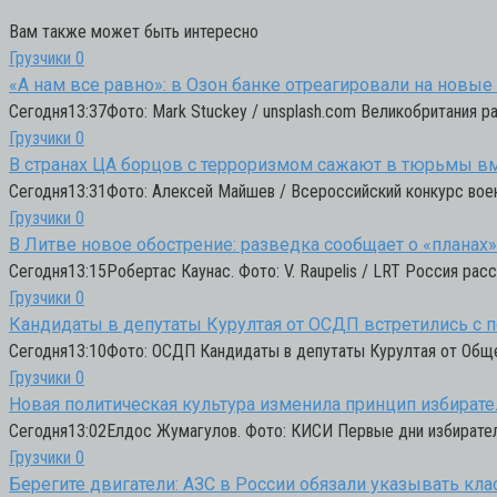
Вам также может быть интересно
Грузчики
0
«А нам все равно»: в Озон банке отреагировали на новы
Сегодня13:37Фото: Mark Stuckey / unsplash.com Великобритания р
Грузчики
0
В странах ЦА борцов с терроризмом сажают в тюрьмы вм
Сегодня13:31Фото: Алексей Майшев / Всероссийский конкурс вое
Грузчики
0
В Литве новое обострение: разведка сообщает о «планах
Сегодня13:15Робертас Каунас. Фото: V. Raupelis / LRT Россия ра
Грузчики
0
Кандидаты в депутаты Курултая от ОСДП встретились с 
Сегодня13:10Фото: ОСДП Кандидаты в депутаты Курултая от Обще
Грузчики
0
Новая политическая культура изменила принцип избирате
Сегодня13:02Елдос Жумагулов. Фото: КИСИ Первые дни избиратель
Грузчики
0
Берегите двигатели: АЗС в России обязали указывать кла