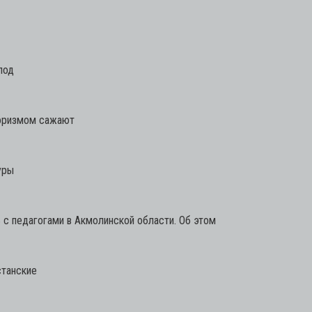
под
роризмом сажают
уры
с педагогами в Акмолинской области. Об этом
станские