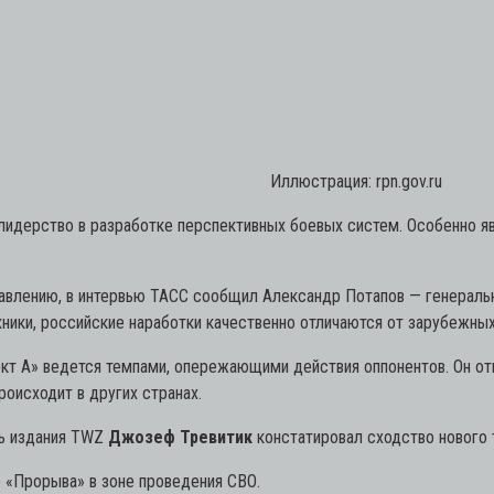
Иллюстрация: rpn.gov.ru
дерство в разработке перспективных боевых систем. Особенно яв
равлению, в интервью ТАСС сообщил Александр Потапов — генеральн
ники, российские наработки качественно отличаются от зарубежных
ект А» ведется темпами, опережающими действия оппонентов. Он от
роисходит в других странах.
ль издания TWZ
Джозеф Тревитик
констатировал сходство нового
 «Прорыва» в зоне проведения СВО.