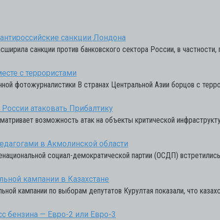
е антироссийские санкции Лондона
асширила санкции против банковского сектора России, в частности, 
есте с террористами
нной фотожурналистики В странах Центральной Азии борцов с тер
» России атаковать Прибалтику
ссматривает возможность атак на объекты критической инфраструкт
педагогами в Акмолинской области
национальной социал-демократической партии (ОСДП) встретились 
льной кампании в Казахстане
ной кампании по выборам депутатов Курултая показали, что казах
сс бензина — Евро-2 или Евро-3