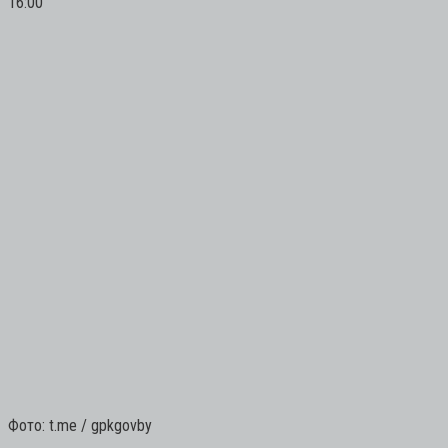
16:00
Фото: t.me / gpkgovby