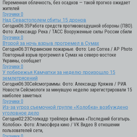
Переменная облачность, без осадков — такой прогноз ожидает
жителей
Грузчики
0
Над Севастополем сбиты 15 дронов
Сегодня06:35Работа средств противовоздушной обороны (ПВО).
Фото: Александр Река / ТАСС Вооруженные силы России сбили
Грузчики
0
Второй за ночь взрыв прогремел в Сумах
Сегодня06:31Украинские пожарные. Фото: Leo Correa / AP Photo
Повторный взрыв прогремел в Сумах на северо-востоке
Украины, сообщает
Грузчики
0
У побережья Камчатки за неделю произошло 15
землетрясений
Сегодня06:30Сейсмограммы. Фото: Александр Кряжев / РИА
Новости Сейсмологи за минувшую неделю зарегистрировали 15
наиболее заметных
Грузчики
0
Из-за угроз съемочной группе «Колобка» возбуждено
уголовное дело
Сегодня02:23Стопкадр трейлера фильма «Последний богатырь.
Колобок». Фото: Атмосфера кино / VK Видео В отношении
пользователей сети,
Грузчики
0