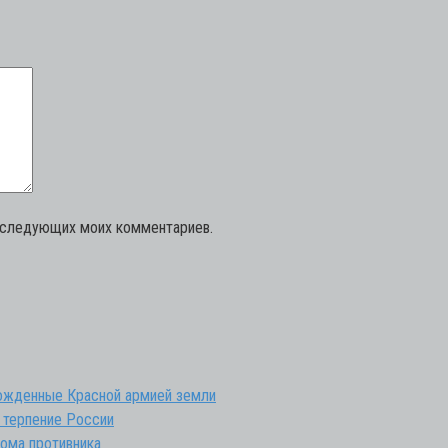
последующих моих комментариев.
божденные Красной армией земли
 терпение России
ома противника