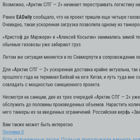
Возможно, «Арктик СПГ — 2» начинает перестраивать логистику на
Ранее
EADaily
сообщало, что на проект пришли еще четыре газово
Очевидно, такая ускоренная загрузка позволила одному из танкеро
«Кристоф де Маржери» и «Алексей Косыгин» занимались зимой тем,
обычные газовозы уже забирают груз.
Летом же ситуация меняется и по Севморпути в сопровождении ле
Для «Арктик СПГ — 2» ускоренная доставка крайне актуальна, так
прошлого года на терминал Бейхай на юге Китая, и путь туда вне
совладать с мощностью санкционного проекта.
Несмотря на санкции, две из трех очередей «Арктик СПГ — 2» уже
обслужить до половины произведенных объемов. Нарастить колич
него танкеры из-за введенных ограничений. Российская верфь «Зве
Вам также может быть интересно
Грузчики
0
Есть и приличные люди: Польше предложили вернуть о