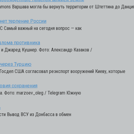
mmons Варшава могла бы вернуть территории от Штеттина до Данциг
нет терпение России
С Самый важный на сегодня вопрос — как
длома противника
 и Джаред Кушнер. Фото: Александр Казаков /
 через Турцию
с Госдеп США согласовал реэкспорт вооружений Киеву, которые
ловия сохранения
да. Фото: marzoev_oleg / Telegram Южную
%
ости Вывод ВСУ из Донбасса в обмен