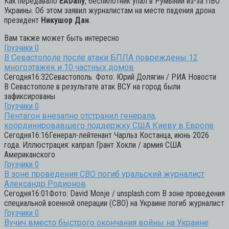
Как передавало
EADaily
, беспилотник упал в Румынии из-за ПВО
Украины. Об этом заявил журналистам на месте падения дрона
президент
Никушор Дан
.
Вам также может быть интересно
Грузчики
0
В Севастополе после атаки БПЛА повреждены 12
многоэтажек и 10 частных домов
Сегодня16:32Севастополь. Фото: Юрий Долягин / РИА Новости
В Севастополе в результате атак ВСУ на город были
зафиксированы
Грузчики
0
Пентагон внезапно отстранил генерала,
координировавшего поддержку США Киеву в Европе
Сегодня16:16Генерал-лейтенант Чарльз Костанца, июнь 2026
года. Иллюстрация: капрал Грант Хокли / армия США
Американского
Грузчики
0
В зоне проведения СВО погиб уральский журналист
Александр Родионов
Сегодня16:01Фото: David Monje / unsplash.com В зоне проведения
специальной военной операции (СВО) на Украине погиб журналист
Грузчики
0
Вучич вместо быстрого окончания войны на Украине