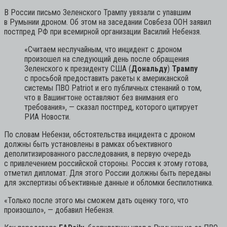
В России письмо Зеленского Трампу увязали с упавшим
в Румынии дроном. Об этом на заседании Совбеза ООН заявил
постпред РФ при всемирной организации Василий Небензя.
«Считаем неслучайным, что инцидент с дроном
произошел на следующий день после обращения
Зеленского к президенту США (
Дональду
)
Трампу
с просьбой предоставить ракеты к американской
системы ПВО Patriot и его публичных стенаний о том,
что в Вашингтоне оставляют без внимания его
требования»,
— сказал постпред, которого цитирует
РИА Новости.
По словам Небензи, обстоятельства инцидента с дроном
должны быть установлены в рамках объективного
деполитизированного расследования, в первую очередь
с привлечением российской стороны. Россия к этому готова,
отметил дипломат. Для этого России должны быть переданы
для экспертизы объективные данные и обломки беспилотника.
«Только после этого мы сможем дать оценку того, что
произошло», — добавил Небензя.