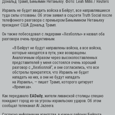
Дональд Трамп, Биньямин Нетаньяху. Фото: Leah Millis / Reuters
Израиль не будет вводить войска в Бейрут, все направлявшиеся
туда силы отозваны. Об этом заявил в соцсети Truth Social после
телефонного разговора с премьером Биньямином Нетаньяху
президент США Дональд Трамп.
Он также побеседовал с лидерами «Хезболлы» и назвал оба
разговора очень продуктивным.
«В Бейрут не будут направлены войска, а все войска,
которые находятся в пути, уже возвращены.
Аналогичным образом через высокопоставленных
представителей у меня состоялся очень хороший
разговор с „Хезболлой“, и они согласились, что все
обстрелы прекратятся, что Израиль не будет
нападать на них, а они не будут нападать
на Израиль»,
— пишет Трамп, которого цитирует
«Время.ua».
Как передавало
EADaily
, жители ливанской столицы спешно
покидают город из-за угрозы израильских ударов. Об этом
сообщал телеканал Al Jazeera.
Согласно информации агентства, в южных районах Бейрута