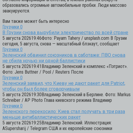
образовались огромные автомобильные пробки. Люди массово
эвакуируются.
Вам также может быть интересно
Грузчики
0
В Грузии снова вырубили электричество по всей стране
5 августа 202619:46Фото: Payam Tahery / unsplash.com В Грузии
сегодня, 5 августа, снова — масштабный блэкаут, сообщает
Грузчики
0
Зеленский обвинил союзников в саботаже: ПВО снова
не сбила ночью ни одной баллистики
5 августа 202619:41Владимир Зеленский и комплекс «Пэтриот».
Фото: Jens Buttner / Pool / Reuters После
Грузчики
0
Зеленский заявил, что Киеву не дают ракет для Patriot,
чтобы он был более сговорчивым
5 августа 202619:30Владимир Зеленский в Берлине. Фото: Markus
Schreiber / AP Photo Глава киевского режима Владимир
Грузчики
0
Зеленского перекосило: Киев стал получать в три раза
меньше антибаллистических ракет
5 августа 202619:25Владимир Зеленский. Иллюстрация:
ASupersharij / Telegram США и их европейские союзники