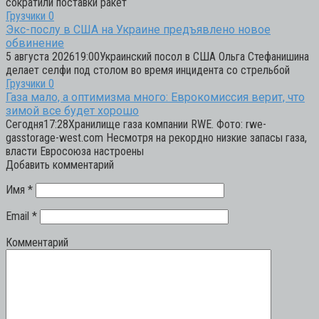
сократили поставки ракет
Грузчики
0
Экс-послу в США на Украине предъявлено новое
обвинение
5 августа 202619:00Украинский посол в США Ольга Стефанишина
делает селфи под столом во время инцидента со стрельбой
Грузчики
0
Газа мало, а оптимизма много: Еврокомиссия верит, что
зимой все будет хорошо
Сегодня17:28Хранилище газа компании RWE. Фото: rwe-
gasstorage-west.com Несмотря на рекордно низкие запасы газа,
власти Евросоюза настроены
Добавить комментарий
Имя
*
Email
*
Комментарий