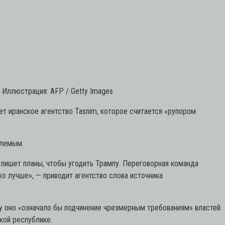
Иллюстрация: AFP / Getty Images
т иранское агентство Tasnim, которое считается «рупором
млемым.
 пишет планы, чтобы угодить Трампу. Переговорная команда
ко лучше»,
— приводит агентство слова источника
у оно «означало бы подчинение чрезмерным требованиям» властей
кой республике.