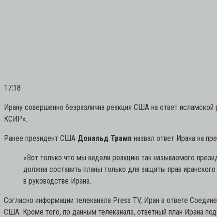
17:18
Ирану совершенно безразлична реакция США на ответ исламской 
КСИР».
Ранее президент США
Дональд Трамп
назвал ответ Ирана на п
«Вот только что мы видели реакцию так называемого презид
должна составить планы только для защиты прав иранского н
в руководстве Ирана.
Согласно информации телеканала Press TV, Иран в ответе Соеди
США. Кроме того, по данным телеканала, ответный план Ирана п