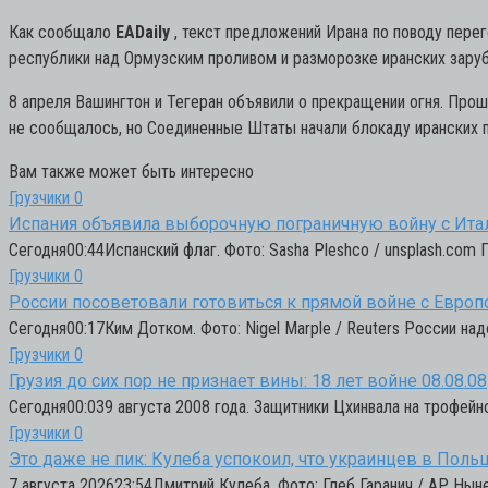
Как сообщало
EADaily
, текст предложений Ирана по поводу перег
республики над Ормузским проливом и разморозке иранских зару
8 апреля Вашингтон и Тегеран объявили о прекращении огня. Про
не сообщалось, но Соединенные Штаты начали блокаду иранских п
Вам также может быть интересно
Грузчики
0
Испания объявила выборочную пограничную войну с Ита
Сегодня00:44Испанский флаг. Фото: Sasha Pleshco / unsplash.com
Грузчики
0
России посоветовали готовиться к прямой войне с Европ
Сегодня00:17Ким Дотком. Фото: Nigel Marple / Reuters России на
Грузчики
0
Грузия до сих пор не признает вины: 18 лет войне 08.08.08
Сегодня00:039 августа 2008 года. Защитники Цхинвала на трофейно
Грузчики
0
Это даже не пик: Кулеба успокоил, что украинцев в Поль
7 августа 202623:54Дмитрий Кулеба. Фото: Глеб Гаранич / AP Ны