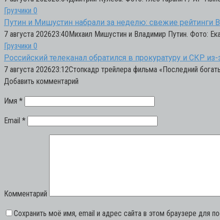
Грузчики
0
Путин и Мишустин набрали за неделю: свежие рейтинги
7 августа 202623:40Михаил Мишустин и Владимир Путин. Фото: Ек
Грузчики
0
Российский телеканал обратился в прокуратуру и СКР из
7 августа 202623:12Стопкадр трейлера фильма «Последний богаты
Добавить комментарий
Имя
*
Email
*
Комментарий
Сохранить моё имя, email и адрес сайта в этом браузере для 