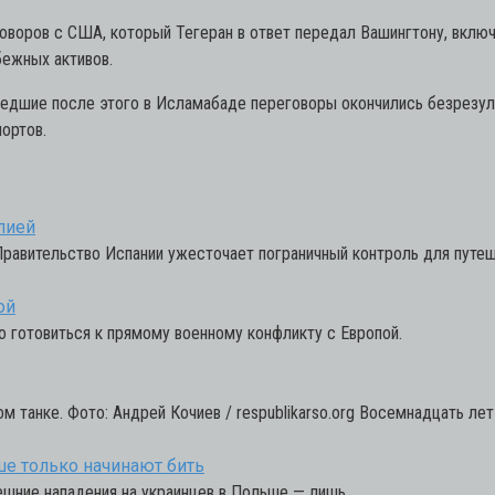
оворов с США, который Тегеран в ответ передал Вашингтону, включ
бежных активов.
шедшие после этого в Исламабаде переговоры окончились безрезуль
ортов.
лией
 Правительство Испании ужесточает пограничный контроль для путе
ой
до готовиться к прямому военному конфликту с Европой.
м танке. Фото: Андрей Кочиев / respublikarso.org Восемнадцать лет
ше только начинают бить
нешние нападения на украинцев в Польше — лишь