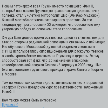
Новым патриархом всея Грузии вместо почившего Илии II,
который возглавлял Грузинскую православную церковь почти
полвека, стал 57-летний митрополит Шио (Элизбар Муджири),
бывший местоблюститель патриаршего престола. За его
кандидатуру проголосовали 22 архиерея, что обеспечило ему
уверенную победу на основном этапе голосования.
Фигура Шио долгое время оставалась одной из главных тем для
атак со стороны радикальной оппозиции и связанных с ней медиа.
Его обучение в Московской духовной академии и контакты
с РПЦ использовались оппозиционерами для раскрутки тезисов
о якобы «российском влиянии» на Грузинскую церковь. Этому
способствовал тот факт, что до назначения епископом
новообразованной епархии Сенаки и Чхороцку в 2003 году Шио
был настоятелем грузинского прихода в храме Святого Георгия
в Москве.
Тем не менее, как можно видеть, значительная часть церковной
иерархии Грузии предпочла курс преемственности, заложенный
Илией II.
Вам также может быть интересно
Грузчики
0