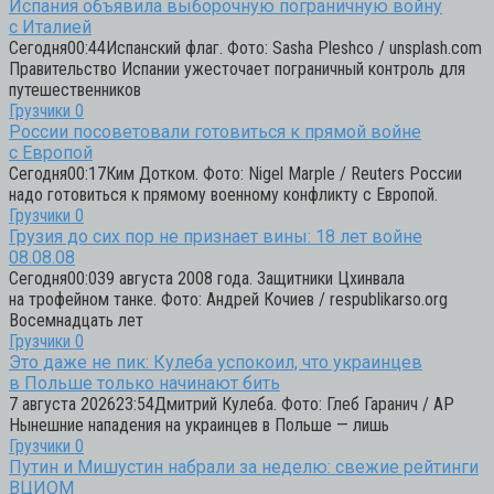
Испания объявила выборочную пограничную войну
с Италией
Сегодня00:44Испанский флаг. Фото: Sasha Pleshco / unsplash.com
Правительство Испании ужесточает пограничный контроль для
путешественников
Грузчики
0
России посоветовали готовиться к прямой войне
с Европой
Сегодня00:17Ким Дотком. Фото: Nigel Marple / Reuters России
надо готовиться к прямому военному конфликту с Европой.
Грузчики
0
Грузия до сих пор не признает вины: 18 лет войне
08.08.08
Сегодня00:039 августа 2008 года. Защитники Цхинвала
на трофейном танке. Фото: Андрей Кочиев / respublikarso.org
Восемнадцать лет
Грузчики
0
Это даже не пик: Кулеба успокоил, что украинцев
в Польше только начинают бить
7 августа 202623:54Дмитрий Кулеба. Фото: Глеб Гаранич / AP
Нынешние нападения на украинцев в Польше — лишь
Грузчики
0
Путин и Мишустин набрали за неделю: свежие рейтинги
ВЦИОМ