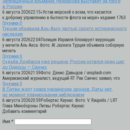
Запрещенный альманах Некрасова выставят на торги
в России
6 августа 202622:15«Устав морской о всем, что касается
к доброму управлению в бытности флота на море» издания 1763
Грузчики
0
Турция объявила Аль-Аксу частью своего исторического
наследия
6 августа 202622:04Полиция Израиля блокирует верующих
у мечети Аль-Акса. Фото: Al Jazeera Турция объявила соборную
мечеть
Грузчики
0
Судьба Донбасса уже решена: России остался один шаг
до Одессы — Санчес
6 августа 202621:59Фото: Денис Давыдов / unsplash.com
Американский журналист, ведущий RT Рик Санчес заявил, что
Грузчики
0
В Литве ждут удара украинских дронов: Даты нет,
но момент планирования наблюдаем
6 августа 202620:59Робертас Каунас. Фото: V. Raupelis / LRT
Глава Минобороны Литвы Робертас Каунас
Добавить комментарий
Имя
*