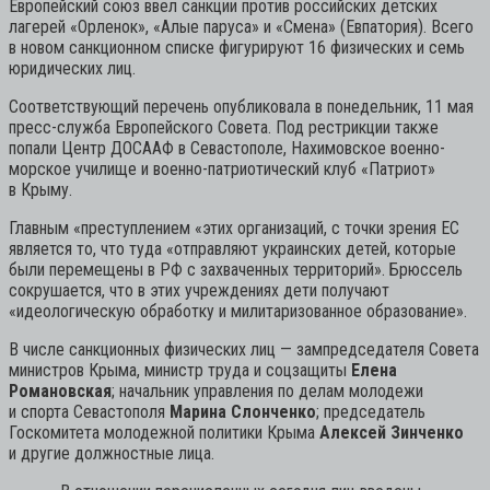
Европейский союз ввел санкции против российских детских
лагерей «Орленок», «Алые паруса» и «Смена» (Евпатория). Всего
в новом санкционном списке фигурируют 16 физических и семь
юридических лиц.
Соответствующий перечень опубликовала в понедельник, 11 мая
пресс-служба Европейского Совета. Под рестрикции также
попали Центр ДОСААФ в Севастополе, Нахимовское военно-
морское училище и военно-патриотический клуб «Патриот»
в Крыму.
Главным «преступлением «этих организаций, с точки зрения ЕС
является то, что туда «отправляют украинских детей, которые
были перемещены в РФ с захваченных территорий». Брюссель
сокрушается, что в этих учреждениях дети получают
«идеологическую обработку и милитаризованное образование».
В числе санкционных физических лиц — зампредседателя Совета
министров Крыма, министр труда и соцзащиты
Елена
Романовская
; начальник управления по делам молодежи
и спорта Севастополя
Марина Слонченко
; председатель
Госкомитета молодежной политики Крыма
Алексей Зинченко
и другие должностные лица.