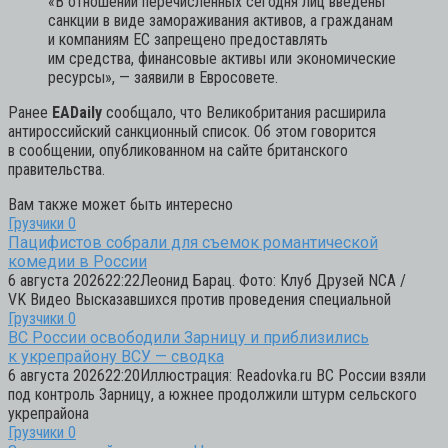
«В отношении перечисленных сегодня лиц введены
санкции в виде замораживания активов, а гражданам
и компаниям ЕС запрещено предоставлять
им средства, финансовые активы или экономические
ресурсы»,
— заявили в Евросовете.
Ранее
EADaily
сообщало, что Великобритания расширила
антироссийский санкционный список. Об этом говорится
в сообщении, опубликованном на сайте британского
правительства.
Вам также может быть интересно
Грузчики
0
Пацифистов собрали для съемок романтической
комедии в России
6 августа 202622:22Леонид Барац. Фото: Клуб Друзей NCA /
VK Видео Высказавшихся против проведения специальной
Грузчики
0
ВС России освободили Зарницу и приблизились
к укрепрайону ВСУ — сводка
6 августа 202622:20Иллюстрация: Readovka.ru ВС России взяли
под контроль Зарницу, а южнее продолжили штурм сельского
укрепрайона
Грузчики
0