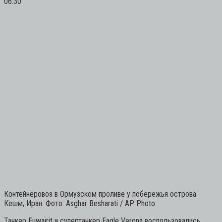
06:30
Контейнеровоз в Ормузском проливе у побережья острова
Кешм, Иран. Фото: Asghar Besharati / AP Photo
Танкер Fuwairit и супертанкер Eagle Verona воспользовались