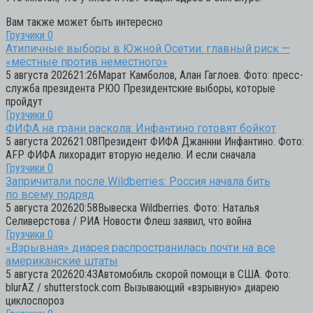
Вам также может быть интересно
Грузчики
0
Атипичные выборы в Южной Осетии: главный риск —
«местные против неместного»
5 августа 202621:26Марат Камболов, Алан Гаглоев. Фото: пресс-
служба президента РЮО Президентские выборы, которые
пройдут
Грузчики
0
ФИФА на грани раскола: Инфантино готовят бойкот
5 августа 202621:08Президент ФИФА Джаннни Инфантино. Фото:
AFP ФИФА лихорадит вторую неделю. И если сначала
Грузчики
0
Запричитали после Wildberries: Россия начала бить
по всему подряд
5 августа 202620:58Вывеска Wildberries. Фото: Наталья
Селиверстова / РИА Новости Флеш заявил, что война
Грузчики
0
«Взрывная» диарея распространилась почти на все
американские штаты
5 августа 202620:43Автомобиль скорой помощи в США. Фото:
blurAZ / shutterstock.com Вызывающий «взрывную» диарею
циклоспороз