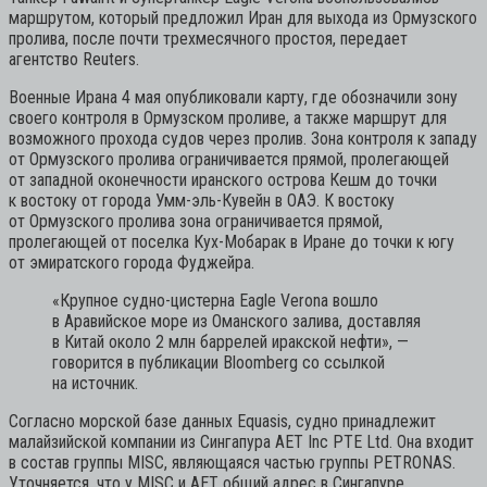
маршрутом, который предложил Иран для выхода из Ормузского
пролива, после почти трехмесячного простоя, передает
агентство Reuters.
Военные Ирана 4 мая опубликовали карту, где обозначили зону
своего контроля в Ормузском проливе, а также маршрут для
возможного прохода судов через пролив. Зона контроля к западу
от Ормузского пролива ограничивается прямой, пролегающей
от западной оконечности иранского острова Кешм до точки
к востоку от города Умм-эль-Кувейн в ОАЭ. К востоку
от Ормузского пролива зона ограничивается прямой,
пролегающей от поселка Кух-Мобарак в Иране до точки к югу
от эмиратского города Фуджейра.
«Крупное судно-цистерна Eagle Verona вошло
в Аравийское море из Оманского залива, доставляя
в Китай около 2 млн баррелей иракской нефти»,
—
говорится в публикации Bloomberg со ссылкой
на источник.
Согласно морской базе данных Equasis, судно принадлежит
малайзийской компании из Сингапура AET Inc PTE Ltd. Она входит
в состав группы MISC, являющаяся частью группы PETRONAS.
Уточняется, что у MISC и AET общий адрес в Сингапуре.