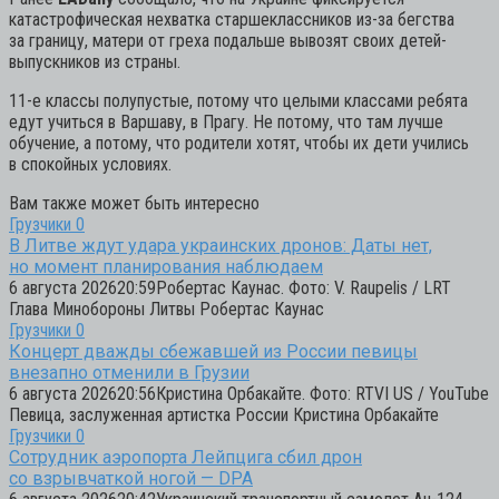
катастрофическая нехватка старшеклассников из-за бегства
за границу, матери от греха подальше вывозят своих детей-
выпускников из страны.
11-е классы полупустые, потому что целыми классами ребята
едут учиться в Варшаву, в Прагу. Не потому, что там лучше
обучение, а потому, что родители хотят, чтобы их дети учились
в спокойных условиях.
Вам также может быть интересно
Грузчики
0
В Литве ждут удара украинских дронов: Даты нет,
но момент планирования наблюдаем
6 августа 202620:59Робертас Каунас. Фото: V. Raupelis / LRT
Глава Минобороны Литвы Робертас Каунас
Грузчики
0
Концерт дважды сбежавшей из России певицы
внезапно отменили в Грузии
6 августа 202620:56Кристина Орбакайте. Фото: RTVI US / YouTube
Певица, заслуженная артистка России Кристина Орбакайте
Грузчики
0
Сотрудник аэропорта Лейпцига сбил дрон
со взрывчаткой ногой — DPA