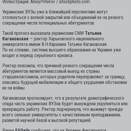
Иллюстрация: AlxeyPnferov / istockphoto.com
Украинские ВУЗы уже в ближайшей перспективе могут
столкнуться с волной закрытий или объединений из-за резкого
сокращения числа потенциальных абитуриентов.
Такой прогноз высказала украинским СМИ
Татьяна
Кагановская
— ректор Харьковского национального
университета имени В.Н.Каразина Татьяна Кагановская.
По ее словам , система высшего образования на Украине уже
входит в период серьёзного кризиса.
Ректор пояснила, что причиной резкого сокращения числа
абитуриентов является массовый выезд из страны
старшеклассников, которых родители переправляют за границу,
опасаясь будущей мобилизации и общего ухудшения обстановки
из-за войны.
Кагановская прогнозирует, что в результате демографического
спада часть украинских ВУЗов будет вынуждена укрупняться или
прекращать работу. Ректор подчеркнула, что выживут прежде
всего сильные университеты с качественным преподаванием,
развитой научной базой и высокой репутацией.
Ранее
EADaily
сообщало, что на Украине фиксируется