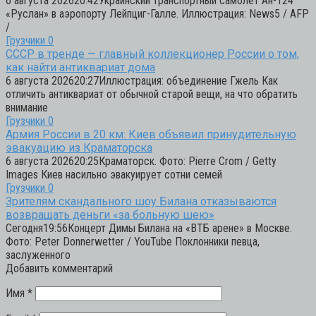
6 августа 202620:42Украинский транспортный самолет Ан-124
«Руслан» в аэропорту Лейпциг-Галле. Иллюстрация: News5 / AFP
/
Грузчики
0
СССР в тренде — главный коллекционер России о том,
как найти антиквариат дома
6 августа 202620:27Иллюстрация: объединение Гжель Как
отличить антиквариат от обычной старой вещи, на что обратить
внимание
Грузчики
0
Армия России в 20 км: Киев объявил принудительную
эвакуацию из Краматорска
6 августа 202620:25Краматорск. Фото: Pierre Crom / Getty
Images Киев насильно эвакуирует сотни семей
Грузчики
0
Зрителям скандального шоу Билана отказываются
возвращать деньги «за больную шею»
Сегодня19:56Концерт Димы Билана на «ВТБ арене» в Москве.
Фото: Peter Donnerwetter / YouTube Поклонники певца,
заслуженного
Добавить комментарий
Имя
*