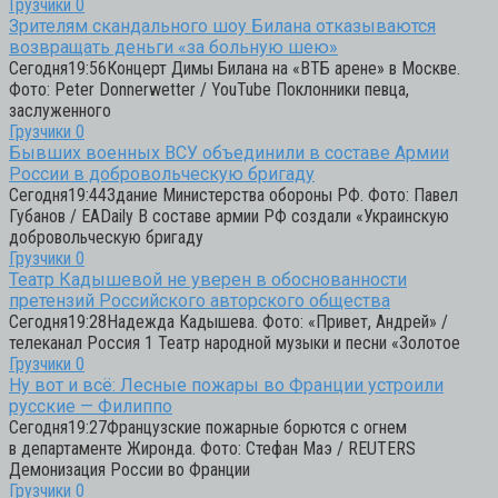
Грузчики
0
Зрителям скандального шоу Билана отказываются
возвращать деньги «за больную шею»
Сегодня19:56Концерт Димы Билана на «ВТБ арене» в Москве.
Фото: Peter Donnerwetter / YouTube Поклонники певца,
заслуженного
Грузчики
0
Бывших военных ВСУ объединили в составе Армии
России в добровольческую бригаду
Сегодня19:44Здание Министерства обороны РФ. Фото: Павел
Губанов / EADaily В составе армии РФ создали «Украинскую
добровольческую бригаду
Грузчики
0
Театр Кадышевой не уверен в обоснованности
претензий Российского авторского общества
Сегодня19:28Надежда Кадышева. Фото: «Привет, Андрей» /
телеканал Россия 1 Театр народной музыки и песни «Золотое
Грузчики
0
Ну вот и всё: Лесные пожары во Франции устроили
русские — Филиппо
Сегодня19:27Французские пожарные борются с огнем
в департаменте Жиронда. Фото: Стефан Маэ / REUTERS
Демонизация России во Франции
Грузчики
0