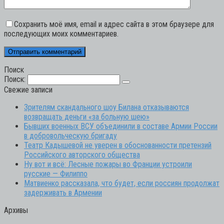
Сохранить моё имя, email и адрес сайта в этом браузере для
последующих моих комментариев.
Поиск
Поиск:
Свежие записи
Зрителям скандального шоу Билана отказываются
возвращать деньги «за больную шею»
Бывших военных ВСУ объединили в составе Армии России
в добровольческую бригаду
Театр Кадышевой не уверен в обоснованности претензий
Российского авторского общества
Ну вот и всё: Лесные пожары во Франции устроили
русские — Филиппо
Матвиенко рассказала, что будет, если россиян продолжат
задерживать в Армении
Архивы