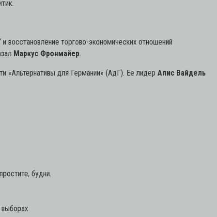
тик.
“ и восстановление торгово-экономических отношений
азал
Маркус Фронмайер
.
ти «Альтернативы для Германии» (АдГ). Ее лидер
Алис Вайдель
ростите, будни.
х выборах