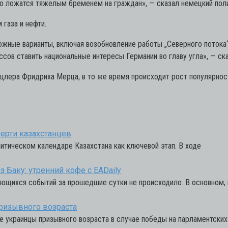
но ложатся тяжелым бременем на граждан»,
— сказал немецкий поли
газа и нефти.
жные варианты, включая возобновление работы „Северного потока
сов ставить национальные интересы Германии во главу угла»,
— ск
нцлера Фридриха Мерца, в то же время происходит рост популярнос
ерти казахстанцев
итическом календаре Казахстана как ключевой этап. В ходе
 Баку: утренний кофе с EADaily
ющихся событий за прошедшие сутки не происходило. В основном, п
призывного возраста
е украинцы призывного возраста в случае победы на парламентски