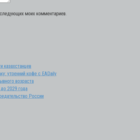
последующих моих комментариев.
и казахстанцев
ку: утренний кофе с EADaily
зывного возраста
 до 2029 года
предательство России