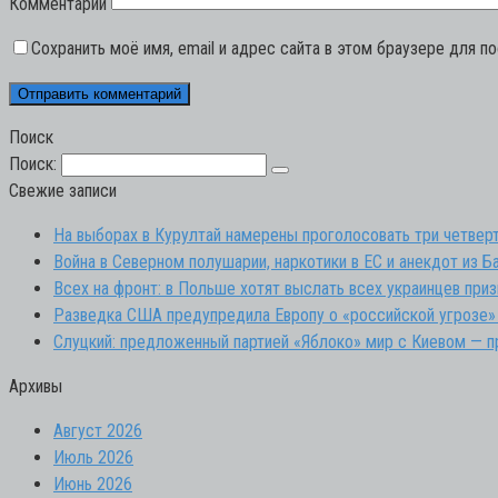
Комментарий
Сохранить моё имя, email и адрес сайта в этом браузере для 
Поиск
Поиск:
Свежие записи
На выборах в Курултай намерены проголосовать три четверт
Война в Северном полушарии, наркотики в ЕС и анекдот из Ба
Всех на фронт: в Польше хотят выслать всех украинцев при
Разведка США предупредила Европу о «российской угрозе»
Слуцкий: предложенный партией «Яблоко» мир с Киевом — 
Архивы
Август 2026
Июль 2026
Июнь 2026