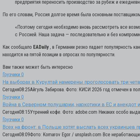
предприятия переносить производство за рубеж и ежеднев
По его словам, Россия долгое время была основным поставщиком 
«Поэтому сегодня необходимо вновь рассмотреть все возмо
с Россией. Наша задача — последовательно и без компромис
Как сообщало
EADaily
, в Германии резко падает популярность ка
находится на пятой позиции в опросах по популярности.
Вам также может быть интересно
Грузчики
0
На выборах в Курултай намерены проголосовать три четв
Сегодня08:25Айгуль Забирова. Фото: КИСИ 2026 год отмечен в пол
Грузчики
0
Война в Северном полушарии, наркотики в ЕС и анекдот из
Сегодня08:15Утренний кофе. Фото: adobe.com Никаких особо выда
Грузчики
0
Всех на фронт: в Польше хотят выслать всех украинцев 
Сегодня08:09Фото: Komarov Egor / unsplash.com Все неработающи