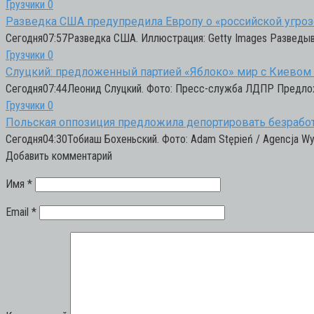
Грузчики
0
Разведка США предупредила Европу о «российской угрозе
Сегодня07:57Разведка США. Иллюстрация: Getty Images Разведы
Грузчики
0
Слуцкий: предложенный партией «Яблоко» мир с Киевом 
Сегодня07:44Леонид Слуцкий. Фото: Пресс-служба ЛДПР Предложе
Грузчики
0
Польская оппозиция предложила депортировать безрабо
Сегодня04:30Тобиаш Бохеньский. Фото: Adam Stępień / Agencja Wy
Добавить комментарий
Имя
*
Email
*