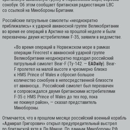
сонобуи. Об этом сообщает британская радиостанция LBC
со ссылкой на Минобороны Британии.
Российские патрульные самолеты «неоднократно
приближались» к ударной авианосной группе Великобритании
во время ее операций в Арктике на прошлой неделе и были
перехвачены двумя истребителями F-35, заявили в ведомстве.
«Во время операций в Норвежском море в рамках
операции Firecrest к авианосной ударной группе
Великобритании неоднократно подходил российский
патрульный самолет Bear-F (Ту-142. —
EADaily
). Bear-
F пролетел на малой высоте и чрезмерно близко
к HMS Prince of Wales и сбросил большое
количество сонобуев в непосредственной близости
от авианосца… Российский самолет был перехвачен
и сопровождался двумя британскими истребителями
F-35 с HMS Prince of Wales до тех пор, пока
не покинул район»,
— сказал представитель
Минобороны.
Отмечается, что в прошлом месяце российский военный корабль
«Адмирал Григорович» открыл предупредительный выстрел
по британской яхте в Ла-Манше. По данным Минобороны РФ,