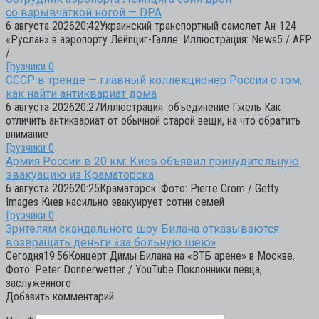
со взрывчаткой ногой — DPA
6 августа 202620:42Украинский транспортный самолет Ан-124
«Руслан» в аэропорту Лейпциг-Галле. Иллюстрация: News5 / AFP
/
Грузчики
0
СССР в тренде — главный коллекционер России о том,
как найти антиквариат дома
6 августа 202620:27Иллюстрация: объединение Гжель Как
отличить антиквариат от обычной старой вещи, на что обратить
внимание
Грузчики
0
Армия России в 20 км: Киев объявил принудительную
эвакуацию из Краматорска
6 августа 202620:25Краматорск. Фото: Pierre Crom / Getty
Images Киев насильно эвакуирует сотни семей
Грузчики
0
Зрителям скандального шоу Билана отказываются
возвращать деньги «за больную шею»
Сегодня19:56Концерт Димы Билана на «ВТБ арене» в Москве.
Фото: Peter Donnerwetter / YouTube Поклонники певца,
заслуженного
Добавить комментарий