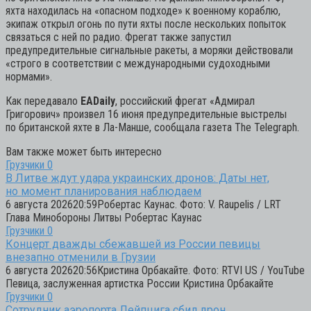
яхта находилась на «опасном подходе» к военному кораблю,
экипаж открыл огонь по пути яхты после нескольких попыток
связаться с ней по радио. Фрегат также запустил
предупредительные сигнальные ракеты, а моряки действовали
«строго в соответствии с международными судоходными
нормами».
Как передавало
EADaily
, российский фрегат «Адмирал
Григорович» произвел 16 июня предупредительные выстрелы
по британской яхте в Ла-Манше, сообщала газета The Telegraph.
Вам также может быть интересно
Грузчики
0
В Литве ждут удара украинских дронов: Даты нет,
но момент планирования наблюдаем
6 августа 202620:59Робертас Каунас. Фото: V. Raupelis / LRT
Глава Минобороны Литвы Робертас Каунас
Грузчики
0
Концерт дважды сбежавшей из России певицы
внезапно отменили в Грузии
6 августа 202620:56Кристина Орбакайте. Фото: RTVI US / YouTube
Певица, заслуженная артистка России Кристина Орбакайте
Грузчики
0
Сотрудник аэропорта Лейпцига сбил дрон