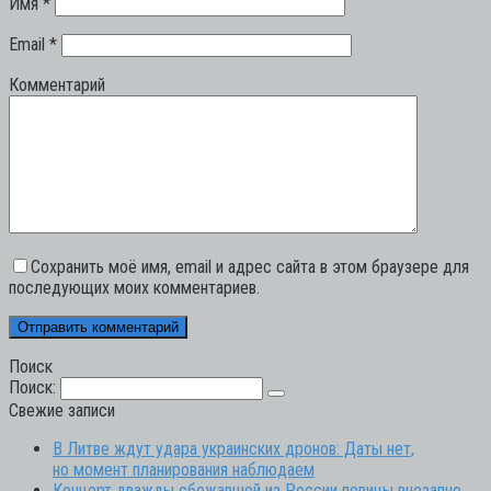
Имя
*
Email
*
Комментарий
Сохранить моё имя, email и адрес сайта в этом браузере для
последующих моих комментариев.
Поиск
Поиск:
Свежие записи
В Литве ждут удара украинских дронов: Даты нет,
но момент планирования наблюдаем
Концерт дважды сбежавшей из России певицы внезапно