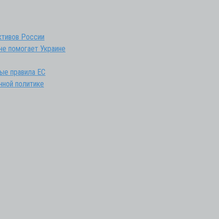
ктивов России
не помогает Украине
вые правила ЕС
нной политике