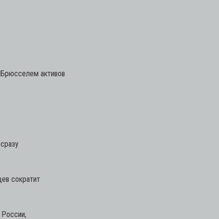
х Брюсселем активов
 сразу
цев сократит
 России,