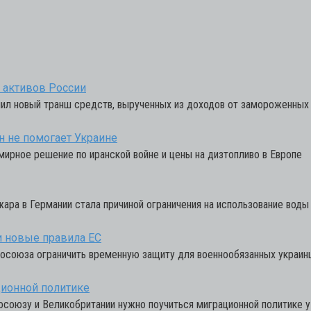
т активов России
лучил новый транш средств, вырученных из доходов от замороженны
н не помогает Украине
мирное решение по иранской войне и цены на дизтопливо в Европе
жара в Германии стала причиной ограничения на использование воды
и новые правила ЕС
осоюза ограничить временную защиту для военнообязанных украин
ционной политике
осоюзу и Великобритании нужно поучиться миграционной политике у