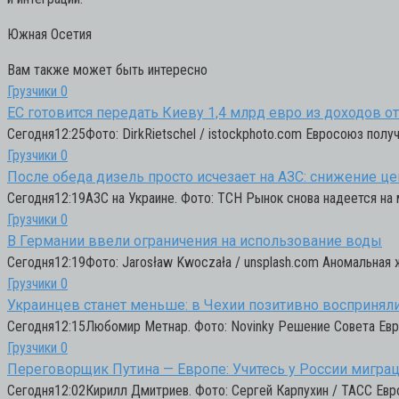
Южная Осетия
Вам также может быть интересно
Грузчики
0
ЕС готовится передать Киеву 1,4 млрд евро из доходов о
Сегодня12:25Фото: DirkRietschel / istockphoto.com Евросоюз по
Грузчики
0
После обеда дизель просто исчезает на АЗС: снижение це
Сегодня12:19АЗС на Украине. Фото: ТСН Рынок снова надеется на 
Грузчики
0
В Германии ввели ограничения на использование воды
Сегодня12:19Фото: Jarosław Kwoczała / unsplash.com Аномальная 
Грузчики
0
Украинцев станет меньше: в Чехии позитивно воспринял
Сегодня12:15Любомир Метнар. Фото: Novinky Решение Совета Евр
Грузчики
0
Переговорщик Путина — Европе: Учитесь у России мигра
Сегодня12:02Кирилл Дмитриев. Фото: Сергей Карпухин / ТАСС Евр