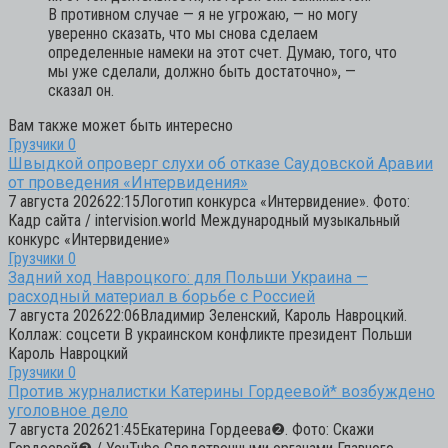
В противном случае — я не угрожаю, — но могу
уверенно сказать, что мы снова сделаем
определенные намеки на этот счет. Думаю, того, что
мы уже сделали, должно быть достаточно»,
—
сказал он.
Вам также может быть интересно
Грузчики
0
Швыдкой опроверг слухи об отказе Саудовской Аравии
от проведения «Интервидения»
7 августа 202622:15Логотип конкурса «Интервидение». Фото:
Кадр сайта / intervision.world Международный музыкальный
конкурс «Интервидение»
Грузчики
0
Задний ход Навроцкого: для Польши Украина —
расходный материал в борьбе с Россией
7 августа 202622:06Владимир Зеленский, Кароль Навроцкий.
Коллаж: соцсети В украинском конфликте президент Польши
Кароль Навроцкий
Грузчики
0
Против журналистки Катерины Гордеевой* возбуждено
уголовное дело
7 августа 202621:45Екатерина Гордеева❷. Фото: Скажи