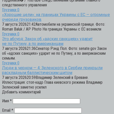
Гордеевой❷ / YouTube Следственными органами Главного
следственного управления
Грузчики
0
«Хорошие цели»: на границах Украины с ЕС — огромные
очереди грузовиков
7 августа 202621:42Автомобили на украинской границе. Фото:
Roman Baluk / AP Photo На границах Украины с ЕС возникли
Грузчики
0
Это абсурд: Закон об «адских санкциях» ударит
не по Путину, а по американцам
7 августа 202621:36Сенатор Рэнд Пол. Фото: senate.gov Закон
об «адских санкциях» ударит не по Путину, а по американским
семьям.
Грузчики
0
Люди в черном — 4: Зеленского в Сербии прикрыли
раскладным баллистическим щитом
7 августа 202620:59Владимир Зеленский в Ереване.
Иллюстрация: стоп-кадр Глава киевского режима Владимир
Зеленский заметно усилил
Добавить комментарий
Имя
*
Email
*