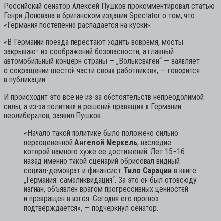
Российский сенатор Алексей Пушков прокомментировал статью
Генри Донована в британском издании Spectator о том, что
«Германия постепенно распадается на куски».
«В Германии поезда перестают ходить вовремя, мосты
закрывают из соображений безопасности, а главный
автомобильный концерн страны — „Вольксвaген“ — заявляет
о сокращении шестой части своих работников», — говорится
в публикации
И происходит это все не из-за обстоятельств непреодолимой
силы, а из-за политики и решений правящих в Германии
неолибералов, заявил Пушков.
«Начало такой политике было положено сильно
переоцененной
Ангелой Меркель
, наследие
которой намного хуже ее достижений. Лет 15−16
назад именно такой сценарий обрисовал видный
социал-демократ и финансист
Тило Сарацин
в книге
„Германия: самоликвидация“. За это он был отовсюду
изгнан, объявлен врагом прогрессивных ценностей
и превращен в изгоя. Сегодня его прогноз
подтверждается»,
— подчеркнул сенатор.