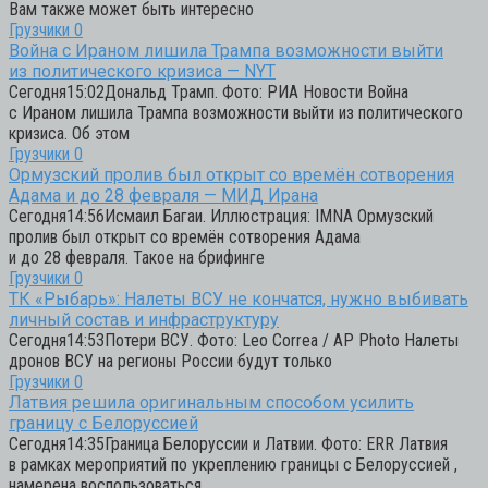
Вам также может быть интересно
Грузчики
0
Война с Ираном лишила Трампа возможности выйти
из политического кризиса — NYT
Сегодня15:02Дональд Трамп. Фото: РИА Новости Война
с Ираном лишила Трампа возможности выйти из политического
кризиса. Об этом
Грузчики
0
Ормузский пролив был открыт со времён сотворения
Адама и до 28 февраля — МИД Ирана
Сегодня14:56Исмаил Багаи. Иллюстрация: IMNA Ормузский
пролив был открыт со времён сотворения Адама
и до 28 февраля. Такое на брифинге
Грузчики
0
ТК «Рыбарь»: Налеты ВСУ не кончатся, нужно выбивать
личный состав и инфраструктуру
Сегодня14:53Потери ВСУ. Фото: Leo Correa / AP Photo Налеты
дронов ВСУ на регионы России будут только
Грузчики
0
Латвия решила оригинальным способом усилить
границу с Белоруссией
Сегодня14:35Граница Белоруссии и Латвии. Фото: ERR Латвия
в рамках мероприятий по укреплению границы с Белоруссией ,
намерена воспользоваться