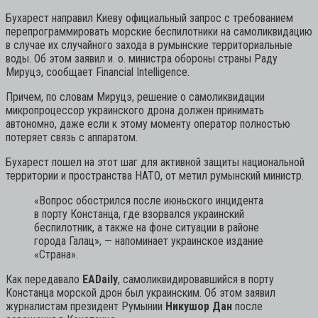
Бухарест направил Киеву официальный запрос с требованием
перепрограммировать морские беспилотники на самоликвидацию
в случае их случайного захода в румынские территориальные
воды. Об этом заявил и. о. министра обороны страны Раду
Мируцэ, сообщает Financial Intelligence.
Причем, по словам Мируцэ, решение о самоликвидации
микропроцессор украинского дрона должен принимать
автономно, даже если к этому моменту оператор полностью
потеряет связь с аппаратом.
Бухарест пошел на этот шаг для активной защиты национальной
территории и пространства НАТО, от метил румынский министр.
«Вопрос обострился после июньского инцидента
в порту Констанца, где взорвался украинский
беспилотник, а также на фоне ситуации в районе
города Галац»,
— напоминает украинское издание
«Страна».
Как передавало
EADaily
, самоликвидировавшийся в порту
Констанца морской дрон был украинским. Об этом заявил
журналистам президент Румынии
Никушор Дан
после