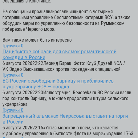
совещания в Констанце.
На совещании проанализировали инцидент с четырьмя
потерявшими управление беспилотными катерами ВСУ, а также
обсудили меры по укреплению безопасности на Румынском
побережье Черного моря.
Вам также может быть интересно
Грузчики
0
Пацифистов собрали для съемок романтической
комедии в России
6 августа 202622:22Леонид Барац. Фото: Клуб Друзей NCA /
VK Видео Высказавшихся против проведения специальной
Грузчики
0
ВС России освободили Зарницу и приблизились
к укрепрайону ВСУ — сводка
6 августа 202622:20Иллюстрация: Readovka.ru ВС России взяли
под контроль Зарницу, а южнее продолжили штурм сельского
укрепрайона
Грузчики
0
Запрещенный альманах Некрасова выставят на торги
в России
6 августа 202622:15«Устав морской о всем, что касается
к доброму управлению в бытности флота на море» издания 1763