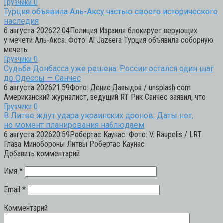
Грузчики
0
Турция объявила Аль-Аксу частью своего исторического
наследия
6 августа 202622:04Полиция Израиля блокирует верующих
у мечети Аль-Акса. Фото: Al Jazeera Турция объявила соборную
мечеть
Грузчики
0
Судьба Донбасса уже решена: России остался один шаг
до Одессы — Санчес
6 августа 202621:59Фото: Денис Давыдов / unsplash.com
Американский журналист, ведущий RT Рик Санчес заявил, что
Грузчики
0
В Литве ждут удара украинских дронов: Даты нет,
но момент планирования наблюдаем
6 августа 202620:59Робертас Каунас. Фото: V. Raupelis / LRT
Глава Минобороны Литвы Робертас Каунас
Добавить комментарий
Имя
*
Email
*
Комментарий