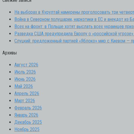
Свежие записи
На выборах в Курултай намерены проголосовать три четверт
Война в Северном полушарии, наркотики в ЕС и анекдот из Ба
Всех на фронт: в Польше хотят выслать всех украинцев при
Разведка США предупредила Европу о «российской угрозе»
Слуцкий: предложенный партией «Яблоко» мир с Киевом — 
Архивы
Август 2026
Июль 2026
Июнь 2026
Май 2026
Апрель 2026
Март 2026
Февраль 2026
Январь 2026
Декабрь 2025
Ноябрь 2025