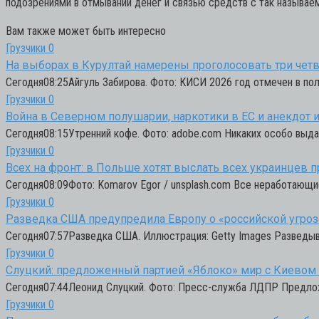
подозрениями в отмывании денег и связью средств с так называе
Вам также может быть интересно
Грузчики
0
На выборах в Курултай намерены проголосовать три четв
Сегодня08:25Айгуль Забирова. Фото: КИСИ 2026 год отмечен в пол
Грузчики
0
Война в Северном полушарии, наркотики в ЕС и анекдот из
Сегодня08:15Утренний кофе. Фото: adobe.com Никаких особо выда
Грузчики
0
Всех на фронт: в Польше хотят выслать всех украинцев 
Сегодня08:09Фото: Komarov Egor / unsplash.com Все неработающи
Грузчики
0
Разведка США предупредила Европу о «российской угрозе
Сегодня07:57Разведка США. Иллюстрация: Getty Images Разведы
Грузчики
0
Слуцкий: предложенный партией «Яблоко» мир с Киевом 
Сегодня07:44Леонид Слуцкий. Фото: Пресс-служба ЛДПР Предложе
Грузчики
0