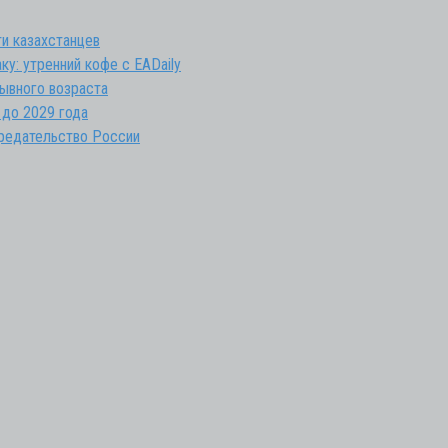
и казахстанцев
ку: утренний кофе с EADaily
зывного возраста
 до 2029 года
предательство России