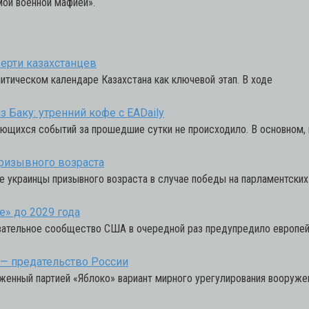
мой военной мафией».
ерти казахстанцев
итическом календаре Казахстана как ключевой этап. В ходе
 Баку: утренний кофе с EADaily
ющихся событий за прошедшие сутки не происходило. В основном, п
призывного возраста
е украинцы призывного возраста в случае победы на парламентски
» до 2029 года
вательное сообщество США в очередной раз предупредило европей
— предательство России
нный партией «Яблоко» вариант мирного урегулирования вооружен