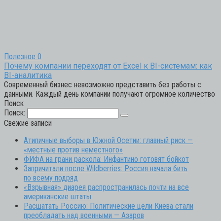
Полезное
0
Почему компании переходят от Excel к BI-системам: как
BI-аналитика
Современный бизнес невозможно представить без работы с
данными. Каждый день компании получают огромное количество
Поиск
Поиск:
Свежие записи
Атипичные выборы в Южной Осетии: главный риск —
«местные против неместного»
ФИФА на грани раскола: Инфантино готовят бойкот
Запричитали после Wildberries: Россия начала бить
по всему подряд
«Взрывная» диарея распространилась почти на все
американские штаты
Расшатать Россию: Политические цели Киева стали
преобладать над военными — Азаров