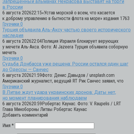
Запрещенный альманах Некрасова выставят на торги
в России
6 августа 202622:15«Устав морской о всем, что касается
к доброму управлению в бытности флота на море» издания 1763
Грузчики
0
Турция объявила Аль-Аксу частью своего исторического
наследия
6 августа 202622:04Полиция Израиля блокирует верующих
у мечети Аль-Акса. Фото: Al Jazeera Турция объявила соборную
мечеть
Грузчики
0
Судьба Донбасса уже решена: России остался один шаг
до Одессы — Санчес
6 августа 202621:59Фото: Денис Давыдов / unsplash.com
Американский журналист, ведущий RT Рик Санчес заявил, что
Грузчики
0
В Литве ждут удара украинских дронов: Даты нет,
но момент планирования наблюдаем
6 августа 202620:59Робертас Каунас. Фото: V. Raupelis / LRT
Глава Минобороны Литвы Робертас Каунас
Добавить комментарий
Имя
*