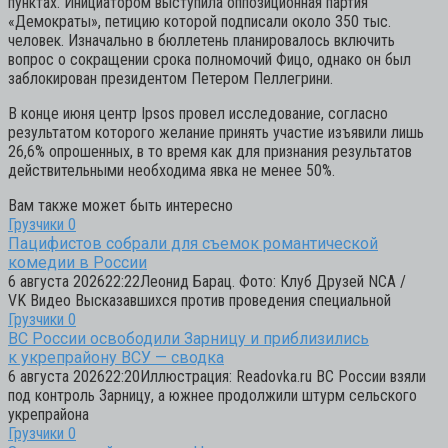
пунктах. Инициатором выступила оппозиционная партия
«Демократы», петицию которой подписали около 350 тыс.
человек. Изначально в бюллетень планировалось включить
вопрос о сокращении срока полномочий Фицо, однако он был
заблокирован президентом Петером Пеллегрини.
В конце июня центр Ipsos провел исследование, согласно
результатом которого желание принять участие изъявили лишь
26,6% опрошенных, в то время как для признания результатов
действительными необходима явка не менее 50%.
Вам также может быть интересно
Грузчики
0
Пацифистов собрали для съемок романтической
комедии в России
6 августа 202622:22Леонид Барац. Фото: Клуб Друзей NCA /
VK Видео Высказавшихся против проведения специальной
Грузчики
0
ВС России освободили Зарницу и приблизились
к укрепрайону ВСУ — сводка
6 августа 202622:20Иллюстрация: Readovka.ru ВС России взяли
под контроль Зарницу, а южнее продолжили штурм сельского
укрепрайона
Грузчики
0