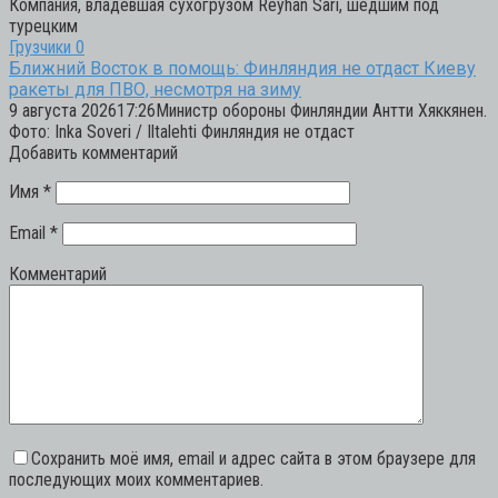
Компания, владевшая сухогрузом Reyhan Sarı, шедшим под
турецким
Грузчики
0
Ближний Восток в помощь: Финляндия не отдаст Киеву
ракеты для ПВО, несмотря на зиму
9 августа 202617:26Министр обороны Финляндии Антти Хяккянен.
Фото: Inka Soveri / Iltalehti Финляндия не отдаст
Добавить комментарий
Имя
*
Email
*
Комментарий
Сохранить моё имя, email и адрес сайта в этом браузере для
последующих моих комментариев.