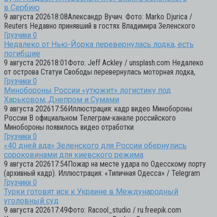
в Сербию
9 августа 202618:08Александр Вучич. Фото: Marko Djurica /
Reuters Недавно принявший в гостях Владимира Зеленского
Грузчики
0
Недалеко от Нью-Йорка перевернулась лодка, есть
погибшие
9 августа 202618:01Фото: Jeff Ackley / unsplash.com Недалеко
от острова Статуи Свободы перевернулась моторная лодка,
Грузчики
0
Минобороны России «утюжит» логистику под
Харьковом, Днепром и Сумами
9 августа 202617:56Иллюстрация: кадр видео Минобороны
России В официальном Телеграм-канале российского
Минобороны появилось видео отработки
Грузчики
0
«40 дней ада» Зеленского для России обернулись
сороковинами для киевского режима
9 августа 202617:54Пожар на месте удара по Одесскому порту
(архивный кадр). Иллюстрация: «Типичная Одесса» / Telegram
Грузчики
0
Турки готовят иск к Украине в Международный
уголовный суд
9 августа 202617:49Фото: Racool_studio / ru.freepik.com