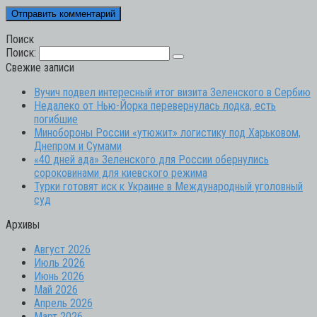
Поиск
Поиск:
Свежие записи
Вучич подвел интересный итог визита Зеленского в Сербию
Недалеко от Нью-Йорка перевернулась лодка, есть
погибшие
Минобороны России «утюжит» логистику под Харьковом,
Днепром и Сумами
«40 дней ада» Зеленского для России обернулись
сороковинами для киевского режима
Турки готовят иск к Украине в Международный уголовный
суд
Архивы
Август 2026
Июль 2026
Июнь 2026
Май 2026
Апрель 2026
Март 2026