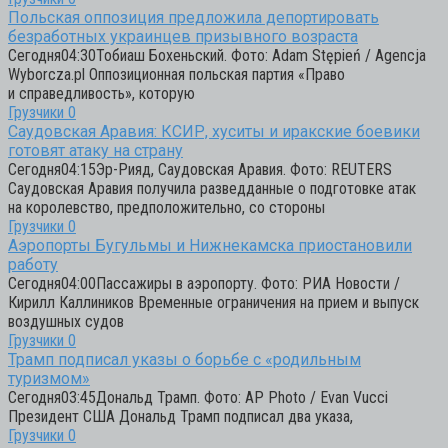
Польская оппозиция предложила депортировать
безработных украинцев призывного возраста
Сегодня04:30Тобиаш Бохеньский. Фото: Adam Stępień / Agencja
Wyborcza.pl Оппозиционная польская партия «Право
и справедливость», которую
Грузчики
0
Саудовская Аравия: КСИР, хуситы и иракские боевики
готовят атаку на страну
Сегодня04:15Эр-Рияд, Саудовская Аравия. Фото: REUTERS
Саудовская Аравия получила разведданные о подготовке атак
на королевство, предположительно, со стороны
Грузчики
0
Аэропорты Бугульмы и Нижнекамска приостановили
работу
Сегодня04:00Пассажиры в аэропорту. Фото: РИА Новости /
Кирилл Каллиников Временные ограничения на прием и выпуск
воздушных судов
Грузчики
0
Трамп подписал указы о борьбе с «родильным
туризмом»
Сегодня03:45Дональд Трамп. Фото: AP Photo / Evan Vucci
Президент США Дональд Трамп подписал два указа,
Грузчики
0