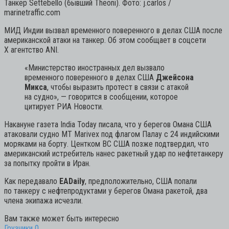
Танкер Settebello (бывший Theoni). Фото: j.carlos /
marinetraffic.com
МИД Индии вызвал временного поверенного в делах США после
американской атаки на танкер. Об этом сообщает в соцсети
Х агентство ANI.
«Министерство иностранных дел вызвало
временного поверенного в делах США
Джейсона
Микса
, чтобы выразить протест в связи с атакой
на судно»,
— говорится в сообщении, которое
цитирует РИА Новости.
Накануне газета India Today писала, что у берегов Омана США
атаковали судно MT Marivex под флагом Палау с 24 индийскими
моряками на борту. Центком ВС США позже подтвердил, что
американский истребитель нанес ракетный удар по нефтетанкеру
за попытку пройти в Иран.
Как передавало
EADaily
, предположительно, США попали
по танкеру с нефтепродуктами у берегов Омана ракетой, два
члена экипажа исчезли.
Вам также может быть интересно
Грузчики
0