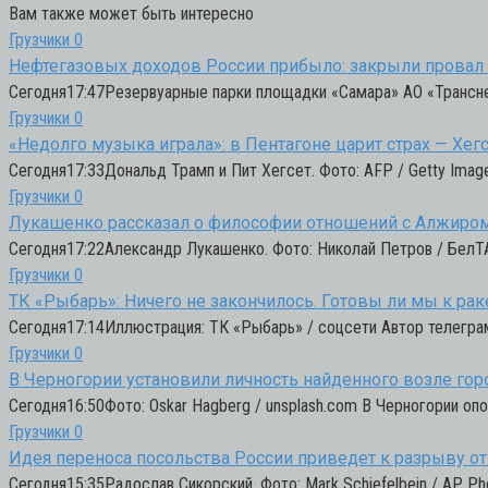
Вам также может быть интересно
Грузчики
0
Нефтегазовых доходов России прибыло: закрыли провал 
Сегодня17:47Резервуарные парки площадки «Самара» АО «Трансне
Грузчики
0
«Недолго музыка играла»: в Пентагоне царит страх — Хег
Сегодня17:33Дональд Трамп и Пит Хегсет. Фото: AFP / Getty Imag
Грузчики
0
Лукашенко рассказал о философии отношений с Алжиро
Сегодня17:22Александр Лукашенко. Фото: Николай Петров / БелТА
Грузчики
0
ТК «Рыбарь»: Ничего не закончилось. Готовы ли мы к ра
Сегодня17:14Иллюстрация: ТК «Рыбарь» / соцсети Автор телегра
Грузчики
0
В Черногории установили личность найденного возле гор
Сегодня16:50Фото: Oskar Hagberg / unsplash.com В Черногории опо
Грузчики
0
Идея переноса посольства России приведет к разрыву 
Сегодня15:35Радослав Сикорский. Фото: Mark Schiefelbein / AP P