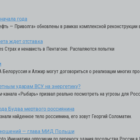
начала года
фть — Приволга» обновлены в рамках комплексной реконструкции в
сета ждет отставка
es Страх и ненависть в Пентагоне. Распаляются попытки
м
 Белоруссия и Алжир могут договориться о реализации многих про
кетным ударам ВСУ на энергетику?
м-канала «Рыбарь» призвал реально посмотреть на угрозы для Рос
ода Будва мертвого россиянина
знали найденное тело россиянина, его зовут Георгий Соломатин.
отношений — глава МИД Польши
hoto Инициатива оппозиции по переносу здания посольства России в