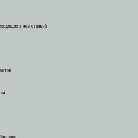
ходящих в нее станций
ектов.
сии
 Варшаве