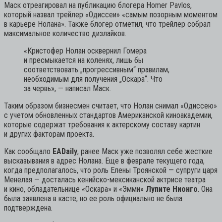
Маск отреагировал на публикацию блогера Homer Pavlos,
который назвал трейлер «Одиссеи» «самым позорным моментом
в карьере Нолана». Также блогер отметил, что трейлер собрал
максимальное количество дизлайков.
«Кристофер Нолан осквернил Гомера
и пресмыкается на коленях, лишь бы
соответствовать „прогрессивным“ правилам,
необходимым для получения „Оскара“. Что
за червь»,
— написал Маск.
Таким образом бизнесмен считает, что Нолан снимал «Одиссею»
с учетом обновленных стандартов Американской киноакадемии,
которые содержат требования к актерскому составу картин
и других факторам проекта.
Как сообщало
EADaily
, ранее Маск уже позволял себе жесткие
высказывания в адрес Нолана. Еще в феврале текущего года,
когда предполагалось, что роль Елены Троянской — супруги царя
Менелая — досталась кенийско-мексиканской актрисе театра
и кино, обладательнице «Оскара» и «Эмми»
Лупите Нионго
. Она
была заявлена в касте, но ее роль официально не была
подтверждена.