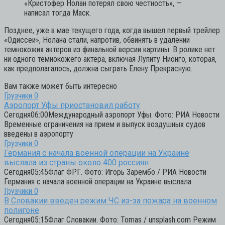
«Кристофер Нолан потерял свою честность»,
—
написал тогда Маск.
Позднее, уже в мае текущего года, когда вышел первый трейлер
«Одиссеи», Нолана стали, напротив, обвинять в удалении
темнокожих актеров из финальной версии картины. В ролике нет
ни одного темнокожего актера, включая Лупиту Нионго, которая,
как предполагалось, должна сыграть Елену Прекрасную.
Вам также может быть интересно
Грузчики
0
Аэропорт Уфы приостановил работу
Сегодня06:00Международный аэропорт Уфы. Фото: РИА Новости
Временные ограничения на прием и выпуск воздушных судов
введены в аэропорту
Грузчики
0
Германия с начала военной операции на Украине
выслала из страны около 400 россиян
Сегодня05:45Флаг ФРГ. Фото: Игорь Зарембо / РИА Новости
Германия с начала военной операции на Украине выслала
Грузчики
0
В Словакии введен режим ЧС из-за пожара на военном
полигоне
Сегодня05:15Флаг Словакии. Фото: Tomas / unsplash.com Режим