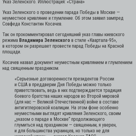
Указ Зеленского. Иллюстрация: «Страна»
Указ Зеленского о проведении парада Победы в Москве —
неуместное кривляние и глумление. Об этом заявил зампред
Совфеда Константин Косачев.
Так он прокомментировал сегодняшний указ главы киевского
режима
Владимира Зеленского
в стиле «Квартала-95»,
в котором он разрешает провести парад Победы на Красной
площади.
Косачев назвал документ неуместным кривлянием и глумлением
над священным праздником.
«Серьезные договоренности президентов России
и США в преддверии Дня Победы можно только
приветствовать, ведь в них подтверждается традиция
боевого братства наших народов во Второй мировой
(для нас — Великой Отечественной) войне в составе
антигитлеровской коалиции. На этом фоне особенно
неуместными выглядят кривляния Зеленского, своим
„указом о параде в Москве“ продолжающего
глумиться над праздником — священным, я уверен,
и для большинства украинцев, но только не для