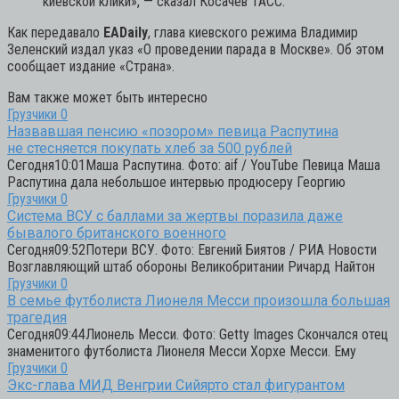
киевской клики»,
— сказал Косачев ТАСС.
Как передавало
EADaily
, глава киевского режима Владимир
Зеленский издал указ «О проведении парада в Москве». Об этом
сообщает издание «Страна».
Вам также может быть интересно
Грузчики
0
Назвавшая пенсию «позором» певица Распутина
не стесняется покупать хлеб за 500 рублей
Сегодня10:01Маша Распутина. Фото: aif / YouTube Певица Маша
Распутина дала небольшое интервью продюсеру Георгию
Грузчики
0
Система ВСУ с баллами за жертвы поразила даже
бывалого британского военного
Сегодня09:52Потери ВСУ. Фото: Евгений Биятов / РИА Новости
Возглавляющий штаб обороны Великобритании Ричард Найтон
Грузчики
0
В семье футболиста Лионеля Месси произошла большая
трагедия
Сегодня09:44Лионель Месси. Фото: Getty Images Скончался отец
знаменитого футболиста Лионеля Месси Хорхе Месси. Ему
Грузчики
0
Экс-глава МИД Венгрии Сийярто стал фигурантом