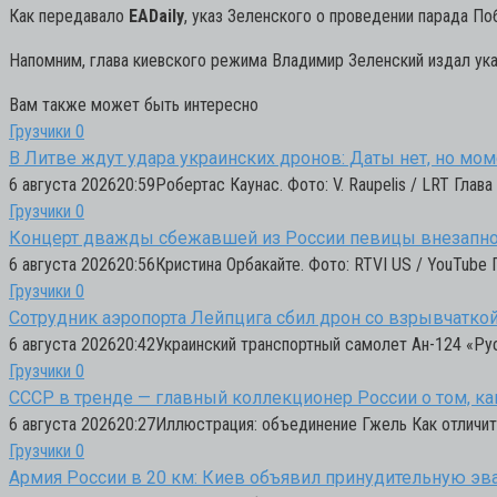
Как передавало
EADaily
, указ Зеленского о проведении парада П
Напомним, глава киевского режима Владимир Зеленский издал ука
Вам также может быть интересно
Грузчики
0
В Литве ждут удара украинских дронов: Даты нет, но м
6 августа 202620:59Робертас Каунас. Фото: V. Raupelis / LRT Гла
Грузчики
0
Концерт дважды сбежавшей из России певицы внезапно
6 августа 202620:56Кристина Орбакайте. Фото: RTVI US / YouTube
Грузчики
0
Сотрудник аэропорта Лейпцига сбил дрон со взрывчатко
6 августа 202620:42Украинский транспортный самолет Ан-124 «Ру
Грузчики
0
СССР в тренде — главный коллекционер России о том, ка
6 августа 202620:27Иллюстрация: объединение Гжель Как отличить
Грузчики
0
Армия России в 20 км: Киев объявил принудительную эв