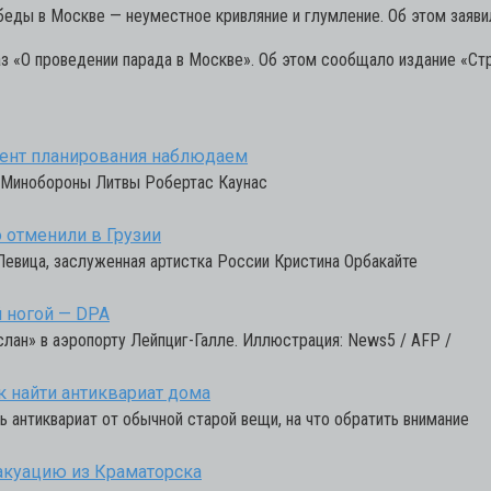
обеды в Москве — неуместное кривляние и глумление. Об этом зая
з «О проведении парада в Москве». Об этом сообщало издание «Стр
омент планирования наблюдаем
ва Минобороны Литвы Робертас Каунас
 отменили в Грузии
 Певица, заслуженная артистка России Кристина Орбакайте
й ногой — DPA
слан» в аэропорту Лейпциг-Галле. Иллюстрация: News5 / AFP /
к найти антиквариат дома
 антиквариат от обычной старой вещи, на что обратить внимание
акуацию из Краматорска