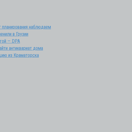
нт планирования наблюдаем
енили в Грузии
огой — DPA
айти антиквариат дома
ацию из Краматорска