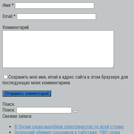
Имя
*
Email
*
Комментарий
Сохранить моё имя, email и адрес сайта в этом браузере для
последующих моих комментариев.
Поиск
Поиск:
Свежие записи
В Грузии снова вырубили электричество по всей стране
Зеленский обвинил союзников в саботаже: ПВО снова