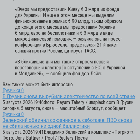
«Вчера мы предоставили Киеву € 3 млрд из фонда
для Украины. И еще в этом месяце мы выделим
финансирование в рамках € 90 млрд, таким образом
до конца этого месяца мы предоставим Украине
6 млрд евро на беспилотники и € 3 млрд в виде
макрофинансовой помощи»,
— заявила она на пресс-
конференции в Брюсселе, представляя 21-й пакет
санкций против России, цитирует ТАСС.
«В ближайшие дни мы также откроем первый
переговорный кластер [о вступлении в ЕС] с Украиной
и Молдавией»,
— сообщила фон дер Ляйен.
Вам также может быть интересно
Грузчики
0
В Грузии снова вырубили электричество по всей стране
5 августа 202619:46Фото: Payam Tahery / unsplash.com В Грузии
сегодня, 5 августа, снова — масштабный блэкаут, сообщает
Грузчики
0
Зеленский обвинил союзников в саботаже: ПВО снова
не сбила ночью ни одной баллистики
5 августа 202619:41Владимир Зеленский и комплекс «Пэтриот».
Фото: Jens Buttner / Pool / Reuters После