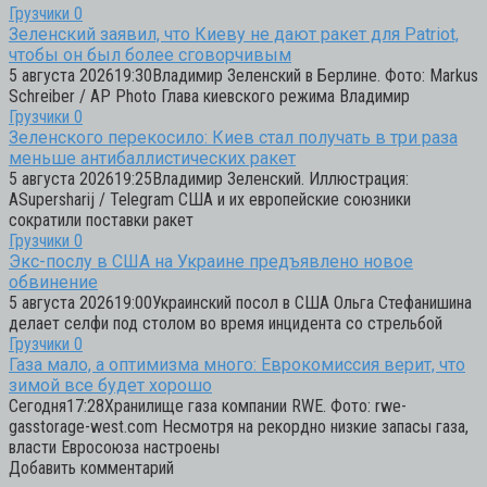
Грузчики
0
Зеленский заявил, что Киеву не дают ракет для Patriot,
чтобы он был более сговорчивым
5 августа 202619:30Владимир Зеленский в Берлине. Фото: Markus
Schreiber / AP Photo Глава киевского режима Владимир
Грузчики
0
Зеленского перекосило: Киев стал получать в три раза
меньше антибаллистических ракет
5 августа 202619:25Владимир Зеленский. Иллюстрация:
ASupersharij / Telegram США и их европейские союзники
сократили поставки ракет
Грузчики
0
Экс-послу в США на Украине предъявлено новое
обвинение
5 августа 202619:00Украинский посол в США Ольга Стефанишина
делает селфи под столом во время инцидента со стрельбой
Грузчики
0
Газа мало, а оптимизма много: Еврокомиссия верит, что
зимой все будет хорошо
Сегодня17:28Хранилище газа компании RWE. Фото: rwe-
gasstorage-west.com Несмотря на рекордно низкие запасы газа,
власти Евросоюза настроены
Добавить комментарий