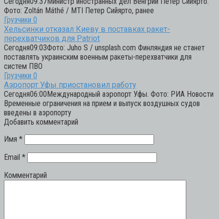
Сегодня09:37Министр иностранных дел Венгрии Петер Сийярто.
Фото: Zoltán Máthé / MTI Петер Сийярто, ранее
Грузчики
0
Хельсинки отказал Киеву в поставках ракет-
перехватчиков для Patriot
Сегодня09:03Фото: Juho S / unsplash.com Финляндия не станет
поставлять украинским военным ракеты-перехватчики для
систем ПВО
Грузчики
0
Аэропорт Уфы приостановил работу
Сегодня06:00Международный аэропорт Уфы. Фото: РИА Новости
Временные ограничения на прием и выпуск воздушных судов
введены в аэропорту
Добавить комментарий
Имя
*
Email
*
Комментарий