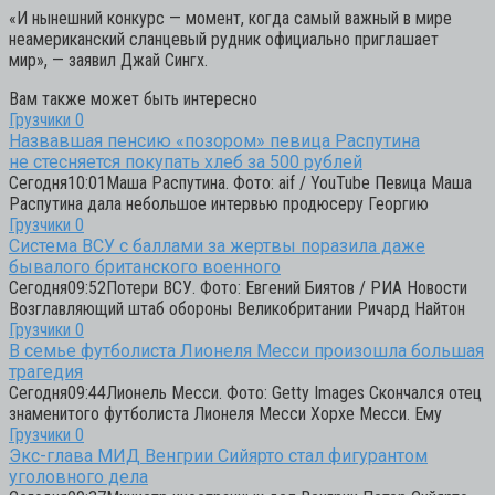
«И нынешний конкурс — момент, когда самый важный в мире
неамериканский сланцевый рудник официально приглашает
мир», — заявил Джай Сингх.
Вам также может быть интересно
Грузчики
0
Назвавшая пенсию «позором» певица Распутина
не стесняется покупать хлеб за 500 рублей
Сегодня10:01Маша Распутина. Фото: aif / YouTube Певица Маша
Распутина дала небольшое интервью продюсеру Георгию
Грузчики
0
Система ВСУ с баллами за жертвы поразила даже
бывалого британского военного
Сегодня09:52Потери ВСУ. Фото: Евгений Биятов / РИА Новости
Возглавляющий штаб обороны Великобритании Ричард Найтон
Грузчики
0
В семье футболиста Лионеля Месси произошла большая
трагедия
Сегодня09:44Лионель Месси. Фото: Getty Images Скончался отец
знаменитого футболиста Лионеля Месси Хорхе Месси. Ему
Грузчики
0
Экс-глава МИД Венгрии Сийярто стал фигурантом
уголовного дела