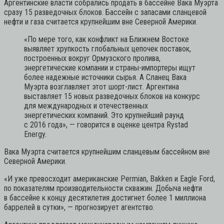
Аргентинские власти собрались продать в бассейне Вака Муэрта
сразу 15 разведочных блоков. Бассейн с запасами сланцевой
нефти и газа считается крупнейшим вне Северной Америки.
«По мере того, как конфликт на Ближнем Востоке
выявляет хрупкость глобальных цепочек поставок,
построенных вокруг Ормузского пролива,
энергетические компании и страны-импортеры ищут
более надежные источники сырья. А Сланец Вака
Муэрта возглавляет этот шорт-лист. Аргентина
выставляет 15 новых разведочных блоков на конкурс
для международных и отечественных
энергетических компаний. Это крупнейший раунд
с 2016 года»,
— говорится в оценке центра Rystad
Energy.
Вака Муэрта считается крупнейшим сланцевым бассейном вне
Северной Америки.
«И уже превосходит американские Permian, Bakken и Eagle Ford,
по показателям производительности скважин. Добыча нефти
в бассейне к концу десятилетия достигнет более 1 миллиона
баррелей в сутки», — прогнозирует агентство.