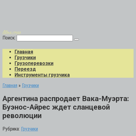
Авто-грузо
Поиск:
Главная
Грузчики
Грузоперевозки
Переезд
Инструменты грузчика
Главная
»
Грузчики
Аргентина распродает Вака-Муэрта:
Буэнос-Айрес ждет сланцевой
революции
Рубрика:
Грузчики