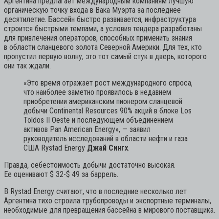
Аргентина предлагает международным компаниям лучшую
органическую точку входа в Вака Муэрта за последнее
десятилетие. Бассейн быстро развивается, инфраструктура
строится быстрыми темпами, а условия тендера разработаны
для привлечения операторов, способных применить знания
в области сланцевого золота Северной Америки. Для тех, кто
пропустил первую волну, это тот самый стук в дверь, которого
они так ждали.
«Это время отражает рост международного спроса,
что наиболее заметно проявилось в недавнем
приобретении американским пионером сланцевой
добычи Continental Resources 90% акций в блоке Los
Toldos II Oeste и последующем объединением
активов Pan American Energy»,
— заявил
руководитель исследований в области нефти и газа
США Rystad Energy
Джай Сингх
.
Правда, себестоимость добычи достаточно высокая.
Ее оценивают $ 32-$ 49 за баррель.
В Rystad Energy считают, что в последние несколько лет
Аргентина тихо строила трубопроводы и экспортные терминалы,
необходимые для превращения бассейна в мирового поставщика.