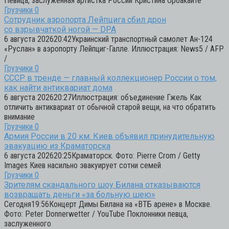
Певица, заслуженная артистка России Кристина Орбакайте
Грузчики
0
Сотрудник аэропорта Лейпцига сбил дрон
со взрывчаткой ногой — DPA
6 августа 202620:42Украинский транспортный самолет Ан-124
«Руслан» в аэропорту Лейпциг-Галле. Иллюстрация: News5 / AFP
/
Грузчики
0
СССР в тренде — главный коллекционер России о том,
как найти антиквариат дома
6 августа 202620:27Иллюстрация: объединение Гжель Как
отличить антиквариат от обычной старой вещи, на что обратить
внимание
Грузчики
0
Армия России в 20 км: Киев объявил принудительную
эвакуацию из Краматорска
6 августа 202620:25Краматорск. Фото: Pierre Crom / Getty
Images Киев насильно эвакуирует сотни семей
Грузчики
0
Зрителям скандального шоу Билана отказываются
возвращать деньги «за больную шею»
Сегодня19:56Концерт Димы Билана на «ВТБ арене» в Москве.
Фото: Peter Donnerwetter / YouTube Поклонники певца,
заслуженного