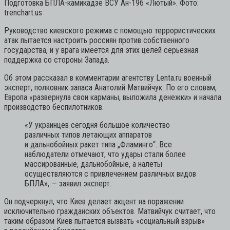
Подготовка БПЛА-камикадзе ВСУ Ан-196 «Лютый». Фото:
trenchart.us
Руководство киевского режима с помощью террористических
атак пытается настроить россиян против собственного
государства, и у врага имеется для этих целей серьезная
поддержка со стороны Запада.
Об этом рассказал в комментарии агентству Lenta.ru военный
эксперт, полковник запаса Анатолий Матвийчук. По его словам,
Европа «развернула свои карманы, выложила денежки» и начала
производство беспилотников.
«У украинцев сегодня большое количество
различных типов летающих аппаратов
и дальнобойных ракет типа „Фламинго“. Все
наблюдатели отмечают, что удары стали более
массированные, дальнобойные, а налеты
осуществляются с привлечением различных видов
БПЛА»,
— заявил эксперт.
Он подчеркнул, что Киев делает акцент на поражении
исключительно гражданских объектов. Матвийчук считает, что
таким образом Киев пытается вызвать «социальный взрыв»