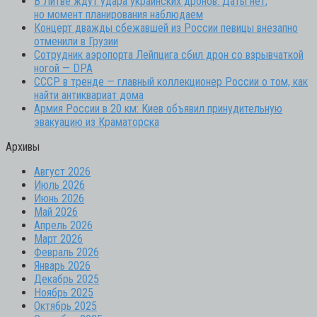
В Литве ждут удара украинских дронов: Даты нет,
но момент планирования наблюдаем
Концерт дважды сбежавшей из России певицы внезапно
отменили в Грузии
Сотрудник аэропорта Лейпцига сбил дрон со взрывчаткой
ногой — DPA
СССР в тренде — главный коллекционер России о том, как
найти антиквариат дома
Армия России в 20 км: Киев объявил принудительную
эвакуацию из Краматорска
Архивы
Август 2026
Июль 2026
Июнь 2026
Май 2026
Апрель 2026
Март 2026
Февраль 2026
Январь 2026
Декабрь 2025
Ноябрь 2025
Октябрь 2025