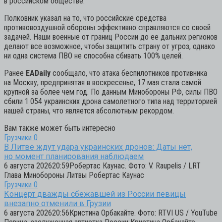
в российском обществе.
Полковник указал на то, что российские средства
противовоздушной обороны эффективно справляются со своей
задачей. Наши военные от границ России до ее дальних регионов
делают все возможное, чтобы защитить страну от угроз, однако
ни одна система ПВО не способна сбивать 100% целей.
Ранее
EADaily
сообщало, что атака беспилотников противника
на Москву, предпринятая в воскресенье, 17 мая стала самой
крупной за более чем год. По данным Минобороны РФ, силы ПВО
сбили 1 054 украинских дрона самолетного типа над территорией
нашей страны, что является абсолютным рекордом.
Вам также может быть интересно
Грузчики
0
В Литве ждут удара украинских дронов: Даты нет,
но момент планирования наблюдаем
6 августа 202620:59Робертас Каунас. Фото: V. Raupelis / LRT
Глава Минобороны Литвы Робертас Каунас
Грузчики
0
Концерт дважды сбежавшей из России певицы
внезапно отменили в Грузии
6 августа 202620:56Кристина Орбакайте. Фото: RTVI US / YouTube