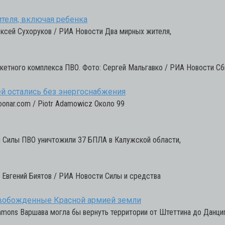
ителя, включая ребенка
ксей Сухоруков / РИА Новости Два мирных жителя,
акетного комплекса ПВО. Фото: Сергей Мальгавко / РИА Новости С
ей остались без энергоснабжения
oonar.com / Piotr Adamowicz Около 99
и Силы ПВО уничтожили 37 БПЛА в Калужской области,
 Евгений Биятов / РИА Новости Силы и средства
свобожденные Красной армией земли
mmons Варшава могла бы вернуть территории от Штеттина до Данциг