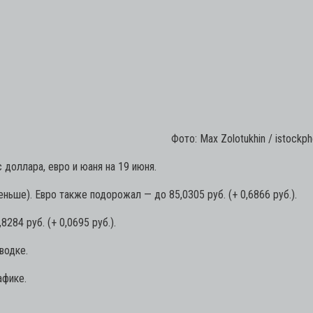
Фото: Max Zolotukhin / istockp
доллара, евро и юаня на 19 июня.
еньше). Евро также подорожал — до 85,0305 руб. (+ 0,6866 руб.).
284 руб. (+ 0,0695 руб.).
водке.
афике.