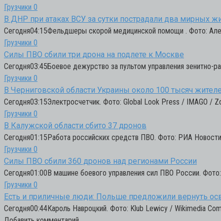
Грузчики
0
В ДНР при атаках ВСУ за сутки пострадали два мирных ж
Сегодня04:15Фельдшеры скорой медицинской помощи . Фото: Але
Грузчики
0
Силы ПВО сбили три дрона на подлете к Москве
Сегодня03:45Боевое дежурство за пультом управления зенитно-р
Грузчики
0
В Черниговской области Украины около 100 тысяч жител
Сегодня03:15Электросчетчик. Фото: Global Look Press / IMAGO / Z
Грузчики
0
В Калужской области сбито 37 дронов
Сегодня01:15Работа российских средств ПВО. Фото: РИА Новост
Грузчики
0
Силы ПВО сбили 360 дронов над регионами России
Сегодня01:00В машине боевого управления сил ПВО России. Фото:
Грузчики
0
Есть и приличные люди: Польше предложили вернуть о
Сегодня00:44Кароль Навроцкий. Фото: Klub Lewicy / Wikimedia Co
Добавить комментарий