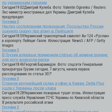
по украинским городам
Сегодня19:02Дмитрий Кулеба. Фото: Valentin Ogirenko / Reuters
Экс-министр иностранных дел Украины Дмитрий Кулеба
предупредил
Грузчики
0
Наспех состряпанная провокация: Посольство России
оценило сказку про атаку в Лейпциге
Сегодня18:59Украинский транспортный самолет Ан-124 «Руслан»
в аэропорту Лейпциг-Галле. Иллюстрация: News5 / AFP / Getty
Images
Грузчики
0
В Грузии впервые применили статью об измене родине:
для кого возросли риски
Сегодня18:46Георгий Барамидзе. Фото: соцсети Генеральная
прокуратура Грузии сегодня, 7 августа, начала первое
расследование по статье 307¹
Грузчики
0
Сгорели крупнейший склад и офис в Киеве: Delta Plus
ушла с Украины после удара
Сегодня18:28Украинские пожарные тушат огонь. Иллюстрация:
пресс-служба Управления ГСЧС Украины по Киевской области
В результате российской атаки
Грузчики
0
Число неработающих пенсионеров в России за год