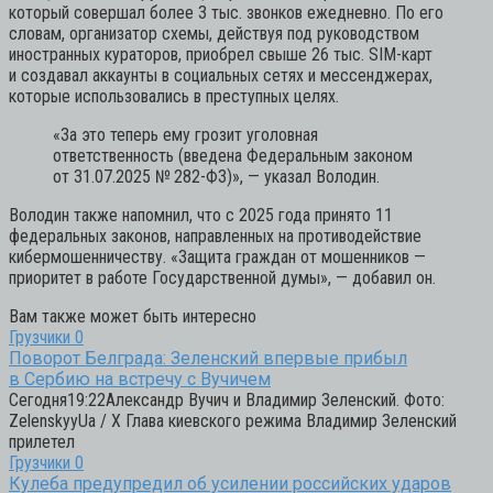
который совершал более 3 тыс. звонков ежедневно. По его
словам, организатор схемы, действуя под руководством
иностранных кураторов, приобрел свыше 26 тыс. SIM-карт
и создавал аккаунты в социальных сетях и мессенджерах,
которые использовались в преступных целях.
«За это теперь ему грозит уголовная
ответственность (введена Федеральным законом
от 31.07.2025 № 282-ФЗ)»,
— указал Володин.
Володин также напомнил, что с 2025 года принято 11
федеральных законов, направленных на противодействие
кибермошенничеству. «Защита граждан от мошенников —
приоритет в работе Государственной думы», — добавил он.
Вам также может быть интересно
Грузчики
0
Поворот Белграда: Зеленский впервые прибыл
в Сербию на встречу с Вучичем
Сегодня19:22Александр Вучич и Владимир Зеленский. Фото:
ZelenskyyUa / X Глава киевского режима Владимир Зеленский
прилетел
Грузчики
0
Кулеба предупредил об усилении российских ударов