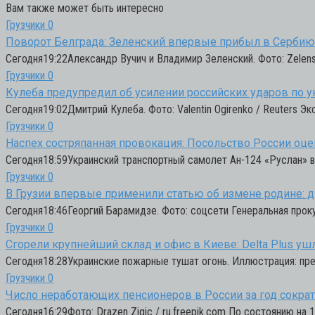
Вам также может быть интересно
Грузчики
0
Поворот Белграда: Зеленский впервые прибыл в Сербию 
Сегодня19:22Александр Вучич и Владимир Зеленский. Фото: Zelen
Грузчики
0
Кулеба предупредил об усилении российских ударов по 
Сегодня19:02Дмитрий Кулеба. Фото: Valentin Ogirenko / Reuters 
Грузчики
0
Наспех состряпанная провокация: Посольство России оце
Сегодня18:59Украинский транспортный самолет Ан-124 «Руслан» в
Грузчики
0
В Грузии впервые применили статью об измене родине: д
Сегодня18:46Георгий Барамидзе. Фото: соцсети Генеральная прокур
Грузчики
0
Сгорели крупнейший склад и офис в Киеве: Delta Plus уш
Сегодня18:28Украинские пожарные тушат огонь. Иллюстрация: пре
Грузчики
0
Число неработающих пенсионеров в России за год сокра
Сегодня16:29Фото: Drazen Zigic / ru.freepik.com По состоянию на