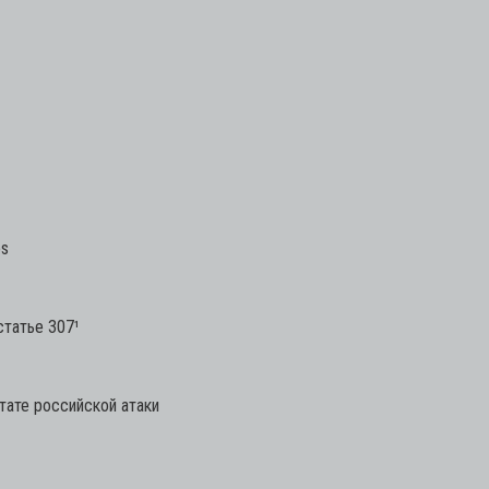
es
статье 307¹
тате российской атаки