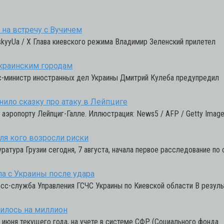
на встречу с Вучичем
skyyUa / X Глава киевского режима Владимир Зеленский прилетел
украинским городам
Экс-министр иностранных дел Украины Дмитрий Кулеба предупредил
нило сказку про атаку в Лейпциге
 аэропорту Лейпциг-Галле. Иллюстрация: News5 / AFP / Getty Imag
ля кого возросли риски
атура Грузии сегодня, 7 августа, начала первое расследование по 
ла с Украины после удара
сс-служба Управления ГСЧС Украины по Киевской области В резуль
тилось на миллион
 1 июня текущего года, на учете в системе СФР (Социального фонда