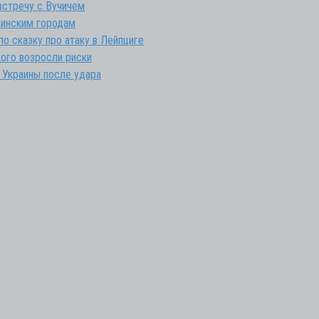
встречу с Вучичем
аинским городам
о сказку про атаку в Лейпциге
кого возросли риски
с Украины после удара