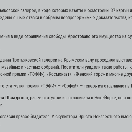
ьяковской галерее, в ходе которых изъяты и осмотрены 37 картин и
роведены очные ставки и собраны неопровержимые доказательства,
ения в виде ограничения свободы. Арестовано его имущество на с
.
здании Третьяковской галереи на Крымском валу проходила выставк
 музейных и частных собраний. Посетители увидели такие работы, 
ионной премии «ТЭФИ»), «Космонавт», «Женский торс» и многие друг
 что статуэтки премии «ТЭФИ» — «Орфей» — теперь изготавливают в 
ла Швыдкого
, ранее статуэтки изготавливали в Нью-Йорке, но в 
е.
 согласия правообладателя. У скульптора Эрнста Неизвестного име
.