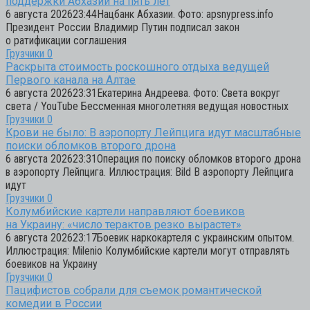
поддержки Абхазии на пять лет
6 августа 202623:44Нацбанк Абхазии. Фото: apsnypress.info
Президент России Владимир Путин подписал закон
о ратификации соглашения
Грузчики
0
Раскрыта стоимость роскошного отдыха ведущей
Первого канала на Алтае
6 августа 202623:31Екатерина Андреева. Фото: Света вокруг
света / YouTube Бессменная многолетняя ведущая новостных
Грузчики
0
Крови не было: В аэропорту Лейпцига идут масштабные
поиски обломков второго дрона
6 августа 202623:31Операция по поиску обломков второго дрона
в аэропорту Лейпцига. Иллюстрация: Bild В аэропорту Лейпцига
идут
Грузчики
0
Колумбийские картели направляют боевиков
на Украину: «число терактов резко вырастет»
6 августа 202623:17Боевик наркокартеля с украинским опытом.
Иллюстрация: Milenio Колумбийские картели могут отправлять
боевиков на Украину
Грузчики
0
Пацифистов собрали для съемок романтической
комедии в России