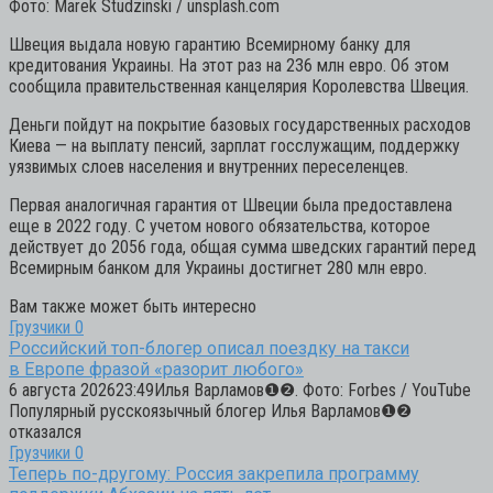
Фото: Marek Studzinski / unsplash.com
Швеция выдала новую гарантию Всемирному банку для
кредитования Украины. На этот раз на 236 млн евро. Об этом
сообщила правительственная канцелярия Королевства Швеция.
Деньги пойдут на покрытие базовых государственных расходов
Киева — на выплату пенсий, зарплат госслужащим, поддержку
уязвимых слоев населения и внутренних переселенцев.
Первая аналогичная гарантия от Швеции была предоставлена
еще в 2022 году. С учетом нового обязательства, которое
действует до 2056 года, общая сумма шведских гарантий перед
Всемирным банком для Украины достигнет 280 млн евро.
Вам также может быть интересно
Грузчики
0
Российский топ-блогер описал поездку на такси
в Европе фразой «разорит любого»
6 августа 202623:49Илья Варламов❶❷. Фото: Forbes / YouTube
Популярный русскоязычный блогер Илья Варламов❶❷
отказался
Грузчики
0
Теперь по-другому: Россия закрепила программу