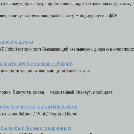
ржанному избрана мера пресечения в виде заключения под стражу.
ику, понесут заслуженное наказание»,
— подчеркнули в ФСБ.
иканские штаты
rAZ / shutterstock.com Вызывающий «взрывную» диарею циклоспоро
бладать над военными — Азаров
едние полгода политические цели Киева стали
егодня, 5 августа, снова — масштабный блэкаут, сообщает
сбила ночью ни одной баллистики
о: Jens Buttner / Pool / Reuters После
чтобы он был более сговорчивым