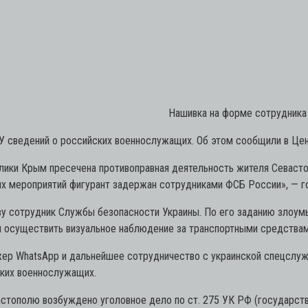
Нашивка на форме сотрудника
У сведений о российских военнослужащих. Об этом сообщили в Це
ики Крым пресечена противоправная деятельность жителя Севастопо
ых мероприятий фигурант задержан сотрудниками ФСБ России»,
— г
тву сотрудник Службы безопасности Украины. По его заданию зло
 осуществить визуальное наблюдение за транспортными средствам
р WhatsApp и дальнейшее сотрудничество с украинской спецслужб
ских военнослужащих.
ополю возбуждено уголовное дело по ст. 275 УК РФ (государстве