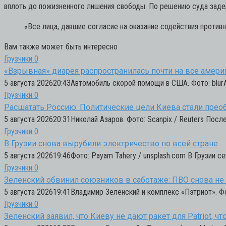
вплоть до пожизненного лишения свободы. По решению суда заде
«Все лица, давшие согласие на оказание содействия противн
Вам также может быть интересно
Грузчики
0
«Взрывная» диарея распространилась почти на все амер
5 августа 202620:43Автомобиль скорой помощи в США. Фото: blu
Грузчики
0
Расшатать Россию: Политические цели Киева стали прео
5 августа 202620:31Николай Азаров. Фото: Scanpix / Reuters Посл
Грузчики
0
В Грузии снова вырубили электричество по всей стране
5 августа 202619:46Фото: Payam Tahery / unsplash.com В Грузии с
Грузчики
0
Зеленский обвинил союзников в саботаже: ПВО снова не 
5 августа 202619:41Владимир Зеленский и комплекс «Пэтриот». Фот
Грузчики
0
Зеленский заявил, что Киеву не дают ракет для Patriot, 