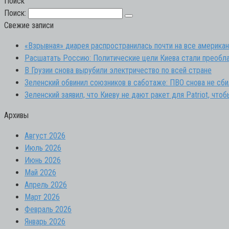
Поиск
Поиск:
Свежие записи
«Взрывная» диарея распространилась почти на все америка
Расшатать Россию: Политические цели Киева стали преобл
В Грузии снова вырубили электричество по всей стране
Зеленский обвинил союзников в саботаже: ПВО снова не сби
Зеленский заявил, что Киеву не дают ракет для Patriot, чт
Архивы
Август 2026
Июль 2026
Июнь 2026
Май 2026
Апрель 2026
Март 2026
Февраль 2026
Январь 2026