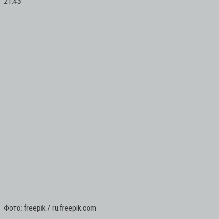
21:43
Фото: freepik / ru.freepik.com