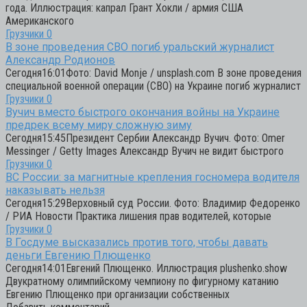
года. Иллюстрация: капрал Грант Хокли / армия США
Американского
Грузчики
0
В зоне проведения СВО погиб уральский журналист
Александр Родионов
Сегодня16:01Фото: David Monje / unsplash.com В зоне проведения
специальной военной операции (СВО) на Украине погиб журналист
Грузчики
0
Вучич вместо быстрого окончания войны на Украине
предрек всему миру сложную зиму
Сегодня15:45Президент Сербии Александр Вучич. Фото: Omer
Messinger / Getty Images Александр Вучич не видит быстрого
Грузчики
0
ВС России: за магнитные крепления госномера водителя
наказывать нельзя
Сегодня15:29Верховный суд России. Фото: Владимир Федоренко
/ РИА Новости Практика лишения прав водителей, которые
Грузчики
0
В Госдуме высказались против того, чтобы давать
деньги Евгению Плющенко
Сегодня14:01Евгений Плющенко. Иллюстрация plushenko.show
Двукратному олимпийскому чемпиону по фигурному катанию
Евгению Плющенко при организации собственных